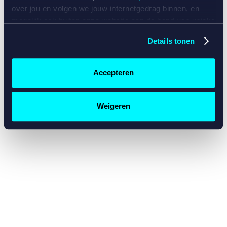
console for more information)
.
over jou en volgen we jouw internetgedrag binnen, en
mogelijk ook buiten onze website aan de hand van unieke
identificatoren, zoals je IP-adres, je Betcity-account
Details tonen
nummer, informatie over je browser, je apparaat of je
besturingssysteem. Wij bouwen zo jouw persoonlijke
profiel op. Hiermee passen wij onze website en
Accepteren
communicatie aan op jouw voorkeuren. Ook kunnen we
zo gerichte advertenties laten zien op basis van jouw
recente internetgedrag. Specifiek gebruiken wij en onze
Weigeren
partners de data voor de volgende doeleinden:
Advertentie- en contentmeting, inzichten in het publiek
en in productontwikkeling;
Gepersonaliseerde content;
Gepersonaliseerde advertenties;
Sociale media functionaliteit.
Lees hierover meer in
ons
cookiebeleid
en
privacybeleid
.