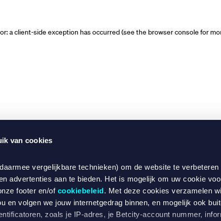
ror: a client-side exception has occurred (see the browser console for mo
ik van cookies
 daarmee vergelijkbare technieken) om de website te verbeteren
en advertenties aan te bieden. Het is mogelijk om uw cookie voo
onze footer en/of
cookiebeleid
. Met deze cookies verzamelen w
ou en volgen we jouw internetgedrag binnen, en mogelijk ook bui
ntificatoren, zoals je IP-adres, je Betcity-account nummer, infor