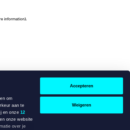
re information)
.
Accepteren
 en om
Weigeren
rkeur aan te
ij en onze
12
ten onze website
matie over je