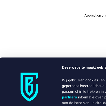
Application er
Deze website maakt gebru
Wij gebruiken cookies (en
gepersonaliseerde inhoud 
passen of in te trekken in 
partners
informatie over j
aan de hand van unieke ide