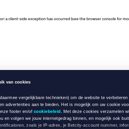
ror: a client-side exception has occurred (see the browser console for mo
ik van cookies
 daarmee vergelijkbare technieken) om de website te verbeteren
en advertenties aan te bieden. Het is mogelijk om uw cookie voo
onze footer en/of
cookiebeleid
. Met deze cookies verzamelen w
ou en volgen we jouw internetgedrag binnen, en mogelijk ook bui
ntificatoren, zoals je IP-adres, je Betcity-account nummer, infor