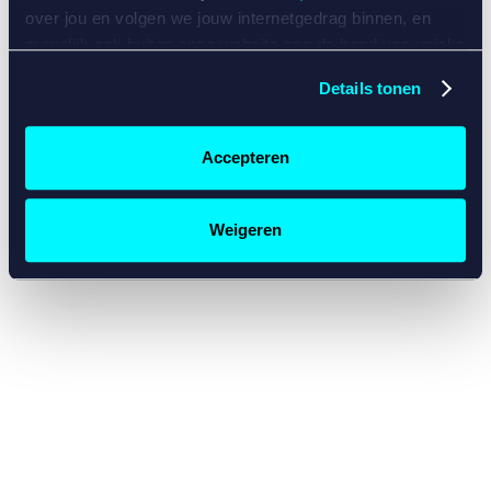
console for more information)
.
over jou en volgen we jouw internetgedrag binnen, en
mogelijk ook buiten onze website aan de hand van unieke
identificatoren, zoals je IP-adres, je Betcity-account
Details tonen
nummer, informatie over je browser, je apparaat of je
besturingssysteem. Wij bouwen zo jouw persoonlijke
profiel op. Hiermee passen wij onze website en
Accepteren
communicatie aan op jouw voorkeuren. Ook kunnen we
zo gerichte advertenties laten zien op basis van jouw
recente internetgedrag. Specifiek gebruiken wij en onze
Weigeren
partners de data voor de volgende doeleinden:
Advertentie- en contentmeting, inzichten in het publiek
en in productontwikkeling;
Gepersonaliseerde content;
Gepersonaliseerde advertenties;
Sociale media functionaliteit.
Lees hierover meer in
ons
cookiebeleid
en
privacybeleid
.