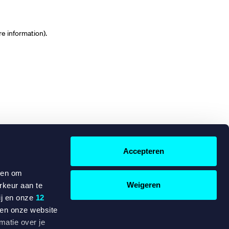
re information)
.
Accepteren
 en om
Weigeren
rkeur aan te
ij en onze
12
ten onze website
matie over je