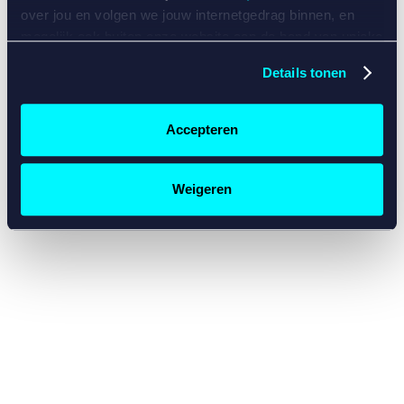
console for more information)
.
over jou en volgen we jouw internetgedrag binnen, en
mogelijk ook buiten onze website aan de hand van unieke
identificatoren, zoals je IP-adres, je Betcity-account
Details tonen
nummer, informatie over je browser, je apparaat of je
besturingssysteem. Wij bouwen zo jouw persoonlijke
profiel op. Hiermee passen wij onze website en
Accepteren
communicatie aan op jouw voorkeuren. Ook kunnen we
zo gerichte advertenties laten zien op basis van jouw
recente internetgedrag. Specifiek gebruiken wij en onze
Weigeren
partners de data voor de volgende doeleinden:
Advertentie- en contentmeting, inzichten in het publiek
en in productontwikkeling;
Gepersonaliseerde content;
Gepersonaliseerde advertenties;
Sociale media functionaliteit.
Lees hierover meer in
ons
cookiebeleid
en
privacybeleid
.