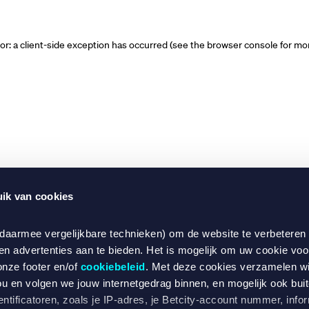
ror: a client-side exception has occurred (see the browser console for mo
ik van cookies
 daarmee vergelijkbare technieken) om de website te verbeteren
en advertenties aan te bieden. Het is mogelijk om uw cookie voo
onze footer en/of
cookiebeleid
. Met deze cookies verzamelen w
ou en volgen we jouw internetgedrag binnen, en mogelijk ook bui
ntificatoren, zoals je IP-adres, je Betcity-account nummer, infor