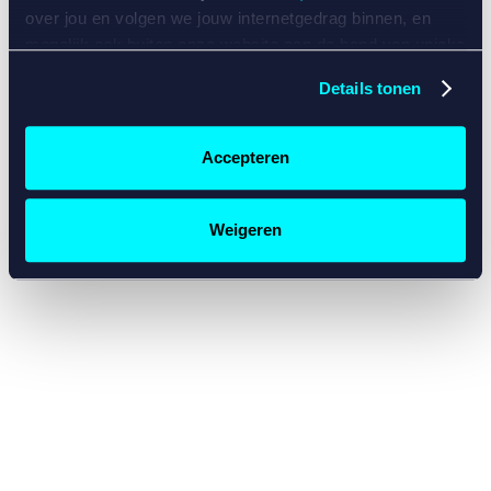
console for more information)
.
over jou en volgen we jouw internetgedrag binnen, en
mogelijk ook buiten onze website aan de hand van unieke
identificatoren, zoals je IP-adres, je Betcity-account
Details tonen
nummer, informatie over je browser, je apparaat of je
besturingssysteem. Wij bouwen zo jouw persoonlijke
profiel op. Hiermee passen wij onze website en
Accepteren
communicatie aan op jouw voorkeuren. Ook kunnen we
zo gerichte advertenties laten zien op basis van jouw
recente internetgedrag. Specifiek gebruiken wij en onze
Weigeren
partners de data voor de volgende doeleinden:
Advertentie- en contentmeting, inzichten in het publiek
en in productontwikkeling;
Gepersonaliseerde content;
Gepersonaliseerde advertenties;
Sociale media functionaliteit.
Lees hierover meer in
ons
cookiebeleid
en
privacybeleid
.