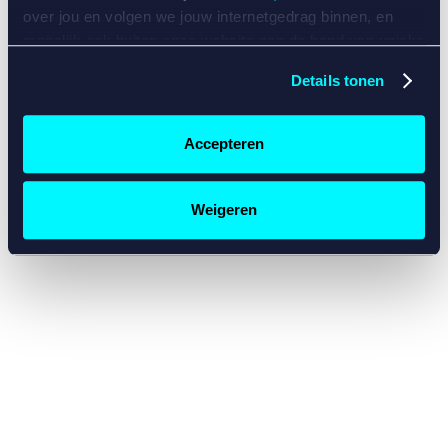
console for more information)
.
over jou en volgen we jouw internetgedrag binnen, en
mogelijk ook buiten onze website aan de hand van unieke
identificatoren, zoals je IP-adres, je Betcity-account
Details tonen
nummer, informatie over je browser, je apparaat of je
besturingssysteem. Wij bouwen zo jouw persoonlijke
profiel op. Hiermee passen wij onze website en
Accepteren
communicatie aan op jouw voorkeuren. Ook kunnen we
zo gerichte advertenties laten zien op basis van jouw
recente internetgedrag. Specifiek gebruiken wij en onze
Weigeren
partners de data voor de volgende doeleinden:
Advertentie- en contentmeting, inzichten in het publiek
en in productontwikkeling;
Gepersonaliseerde content;
Gepersonaliseerde advertenties;
Sociale media functionaliteit.
Lees hierover meer in
ons
cookiebeleid
en
privacybeleid
.