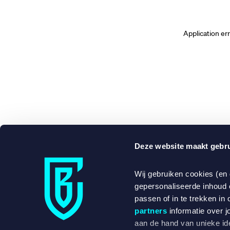
Application er
Deze website maakt gebru
Wij gebruiken cookies (en
gepersonaliseerde inhoud 
passen of in te trekken in 
partners
informatie over j
aan de hand van unieke ide