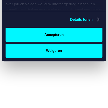
console for more information)
.
over jou en volgen we jouw internetgedrag binnen, en
mogelijk ook buiten onze website aan de hand van unieke
identificatoren, zoals je IP-adres, je Betcity-account
Details tonen
nummer, informatie over je browser, je apparaat of je
besturingssysteem. Wij bouwen zo jouw persoonlijke
profiel op. Hiermee passen wij onze website en
Accepteren
communicatie aan op jouw voorkeuren. Ook kunnen we
zo gerichte advertenties laten zien op basis van jouw
recente internetgedrag. Specifiek gebruiken wij en onze
Weigeren
partners de data voor de volgende doeleinden:
Advertentie- en contentmeting, inzichten in het publiek
en in productontwikkeling;
Gepersonaliseerde content;
Gepersonaliseerde advertenties;
Sociale media functionaliteit.
Lees hierover meer in
ons
cookiebeleid
en
privacybeleid
.