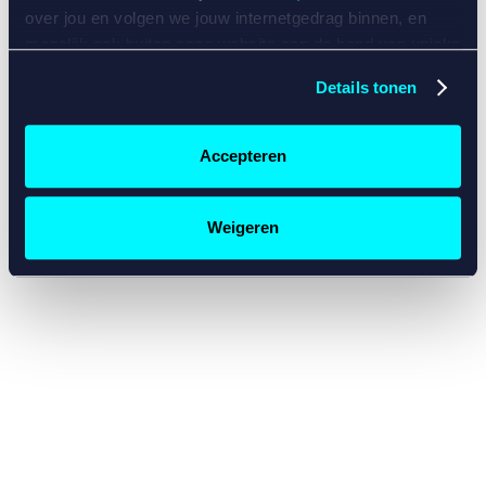
console for more information)
.
over jou en volgen we jouw internetgedrag binnen, en
mogelijk ook buiten onze website aan de hand van unieke
identificatoren, zoals je IP-adres, je Betcity-account
Details tonen
nummer, informatie over je browser, je apparaat of je
besturingssysteem. Wij bouwen zo jouw persoonlijke
profiel op. Hiermee passen wij onze website en
Accepteren
communicatie aan op jouw voorkeuren. Ook kunnen we
zo gerichte advertenties laten zien op basis van jouw
recente internetgedrag. Specifiek gebruiken wij en onze
Weigeren
partners de data voor de volgende doeleinden:
Advertentie- en contentmeting, inzichten in het publiek
en in productontwikkeling;
Gepersonaliseerde content;
Gepersonaliseerde advertenties;
Sociale media functionaliteit.
Lees hierover meer in
ons
cookiebeleid
en
privacybeleid
.