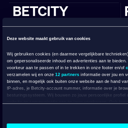
BETCITY
SPORTSBOOK
Wedden op sport
S
Deze website maakt gebruik van cookies
Wedden op voetbal
G
Wedden op Eredivisie
C
Wij gebruiken cookies (en daarmee vergelijkbare technieken
Wedden op Ajax
L
om gepersonaliseerde inhoud en advertenties aan te bieden.
Wedden op PSV
B
voorkeur aan te passen of in te trekken in onze footer en/of
c
Wedden op Feyenoord
B
verzamelen wij en onze
12 partners
informatie over jou en 
CASINO
binnen, en mogelijk ook buiten onze website aan de hand van 
IP-adres, je Betcity-account nummer, informatie over je brows
besturingssysteem. Wij bouwen zo jouw persoonlijke profiel
Online casino
website en communicatie aan op jouw voorkeuren. Ook kunne
Online gokken
laten zien op basis van jouw recente internetgedrag. Specifi
Live casino
C
de data voor de volgende doeleinden:
Live roulette
C
Advertentie- en contentmeting, inzichten in het publiek en
Live blackjack
C