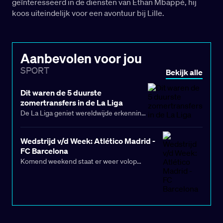
geïnteresseerd in de diensten van Ethan Mbappé, hij
koos uiteindelijk voor een avontuur bij Lille.
Aanbevolen voor jou
SPORT
Bekijk alle
Dit waren de 5 duurste
zomertransfers in de La Liga
De La Liga geniet wereldwijde erkenning
als één van de sterkste
voetbalcompetities. De Spaanse clubs
Wedstrijd v/d Week: Atlético Madrid -
beschikken dan ook over
FC Barcelona
indrukwekkende budgetten om hun
Komend weekend staat er weer volop
selecties in de zomer van 2025 stevig uit
topvoetbal op het programma in de nationale
te breiden. Maar liefst 285 nieuwe
competities. Vooral in La Liga wordt
spelers werden aangetrokken, waarbij
uitgekeken naar een absolute kraker, want
gezamenlijk € 684.020.000 is uitgegeven
Atlético Madrid neemt het in eigen huis op
aan transfers.
tegen FC Barcelona.