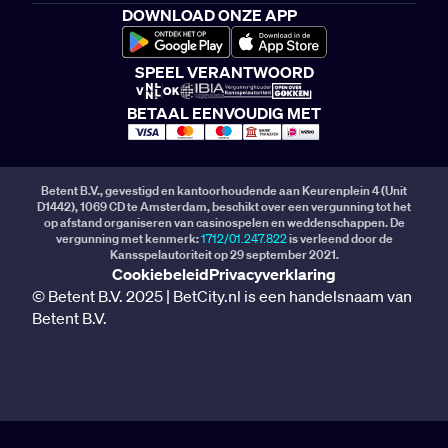
DOWNLOAD ONZE APP
SPEEL VERANTWOORD
BETAAL EENVOUDIG MET
Betent B.V., gevestigd en kantoorhoudende aan Keurenplein 4 (Unit
D1442), 1069 CD te Amsterdam, beschikt over een vergunning tot het
op afstand organiseren van casinospelen en weddenschappen. De
vergunning met kenmerk:
1712/01.247.822
is verleend door de
Kansspelautoriteit op 29 september 2021.
Cookiebeleid
Privacyverklaring
© Betent B.V. 2025 | BetCity.nl is een handelsnaam van
Betent B.V.