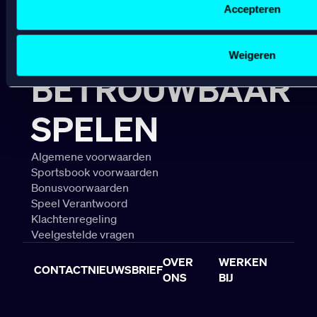
Gepersonaliseerde content;
Gokkasten
Accepteren
V
Gepersonaliseerde advertenties;
B
Sociale media functionaliteit.
A
Lees hierover meer in ons
cookiebeleid
en
privacybeleid
.
Weigeren
BETROUWBAAR
SPELEN
Algemene voorwaarden
Sportsbook voorwaarden
Bonusvoorwaarden
Speel Verantwoord
Klachtenregeling
Veelgestelde vragen
OVER
WERKEN
CONTACT
NIEUWSBRIEF
ONS
BIJ