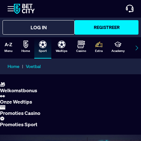
LOG IN
REGISTREER
Menu
Home
Sport
Wedtips
Casino
Extra
Academy
Form
Home
|
Voetbal