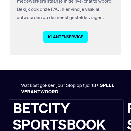
medewerkers staan je in de live-chat te woord.
Bekijk ook onze FAQ, hier vind je vaak al
antwoorden op de meest gestelde vragen.
KLANTENSERVICE
Wat kost gokken jou? Stop op tijd. 18+
SPEEL
VERANTWOORD
BETCITY
SPORTSBOOK