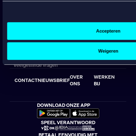
BETROUWBAAR
laten zien op basis van jouw recente internetgedrag. Specifi
SPELEN
de data voor de volgende doeleinden:
Advertentie- en contentmeting, inzichten in het publiek en
Gepersonaliseerde content;
Accepteren
Algemene voorwaarden
Gepersonaliseerde advertenties;
Sportsbook voorwaarden
Sociale media functionaliteit.
Bonusvoorwaarden
Lees hierover meer in ons
cookiebeleid
en
privacybeleid
.
Weigeren
Speel Verantwoord
Klachtenregeling
Veelgestelde vragen
OVER
WERKEN
CONTACT
NIEUWSBRIEF
ONS
BIJ
DOWNLOAD ONZE APP
SPEEL VERANTWOORD
BETAAL EENVOUDIG MET