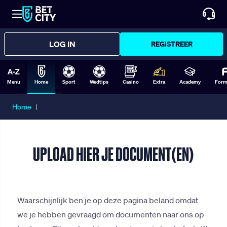
LOG IN
REGISTREER
Menu
Home
Sport
Wedtips
Casino
Extra
Academy
Form
Home
|
UPLOAD HIER JE DOCUMENT(EN)
Waarschijnlijk ben je op deze pagina beland omdat
we je hebben gevraagd om documenten naar ons op