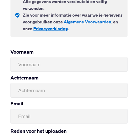
Alle gegevens worden versleuteld en veilig
verzonden.
Zie voor meer informatie over waar we je gegevens
voor gebruiken onze
Algemene Voorwaarden
. en
onze
Privacyverklaring
.
Voornaam
Achternaam
Email
Reden voor het uploaden