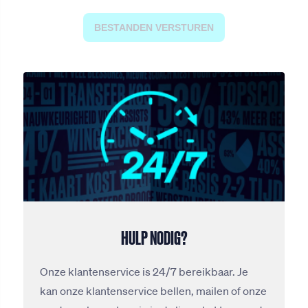
HULP NODIG?
Onze klantenservice is 24/7 bereikbaar. Je
kan onze klantenservice bellen, mailen of onze