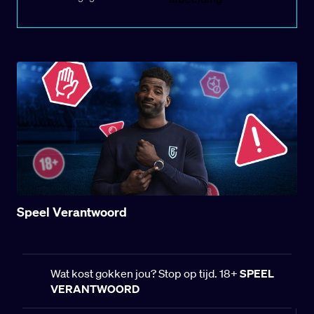
echte hit onder alternatieve
casinospellen. Dit innovatieve
kansspel biedt een unieke
manier om prijzen te winnen en
staat bekend om zijn
spannende gameplay. Je kunt
Plinko zowel in ons Casino als
Live Casino spelen, waar de
vallende balletjes zorgen voor
een dynamische spelervaring.
Speel Verantwoord
Wat kost gokken jou? Stop op tijd. 18+
SPEEL
VERANTWOORD