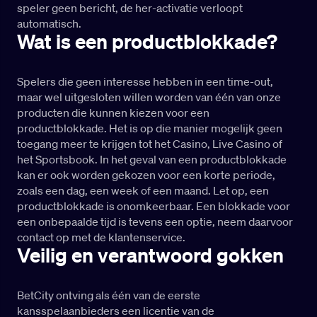
speler geen bericht, de her-activatie verloopt
automatisch.
Wat is een productblokkade?
Spelers die geen interesse hebben in een time-out,
maar wel uitgesloten willen worden van één van onze
producten die kunnen kiezen voor een
productblokkade. Het is op die manier mogelijk geen
toegang meer te krijgen tot het Casino, Live Casino of
het Sportsbook. In het geval van een productblokkade
kan er ook worden gekozen voor een korte periode,
zoals een dag, een week of een maand. Let op, een
productblokkade is onomkeerbaar. Een blokkade voor
een onbepaalde tijd is tevens een optie, neem daarvoor
contact op met de klantenservice.
Veilig en verantwoord gokken
BetCity ontving als één van de eerste
kansspelaanbieders een licentie van de