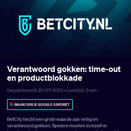
Verantwoord gokken: time-out
en productblokkade
Gepubliceerd: 20-07-2023 •
Leestijd:
3
min
MAAK ONS JE GOOGLE-FAVORIET
BetCity hecht een grote waarde aan veilig en
verantwoord gokken. Spelers moeten zichzelf in