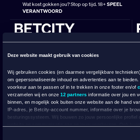
Wat kost gokken jou? Stop op tijd. 18+
SPEEL
VERANTWOORD
BETCITY
SPORTSBOOK
Deze website maakt gebruik van cookies
Wedden op sport
S
Wedden op voetbal
G
Wedden op Eredivisie
C
Wij gebruiken cookies (en daarmee vergelijkbare technieken
Wedden op Ajax
L
om gepersonaliseerde inhoud en advertenties aan te bieden.
Wedden op PSV
B
voorkeur aan te passen of in te trekken in onze footer en/of
c
Wedden op Feyenoord
B
verzamelen wij en onze
12 partners
informatie over jou en 
binnen, en mogelijk ook buiten onze website aan de hand van 
CASINO
IP-adres, je Betcity-account nummer, informatie over je brows
besturingssysteem. Wij bouwen zo jouw persoonlijke profiel
Online casino
website en communicatie aan op jouw voorkeuren. Ook kunne
Online gokken
laten zien op basis van jouw recente internetgedrag. Specifi
Live casino
de data voor de volgende doeleinden: