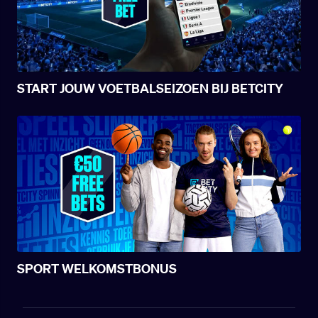
START JOUW VOETBALSEIZOEN BIJ BETCITY
SPORT WELKOMSTBONUS