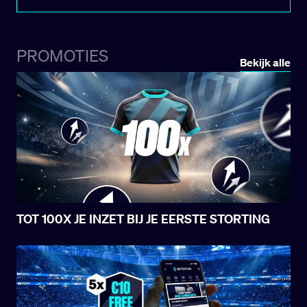
AZ maakte indruk in elke wedstrijd van het
toernooi en groeide uit tot een onmisbare
kracht. Zijn sterke optreden bleef niet
onopgemerkt: volgens geruchten zouden
PROMOTIES
Bekijk alle
onder meer Ajax en Real Madrid al
geïnformeerd hebben naar de spelmaker.
Hoog tijd dus om Kees Smit in de
schijnwerpers te zetten!
TOT 100X JE INZET BIJ JE EERSTE STORTING