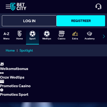
LOG IN
REGISTREER
Menu
Home
Sport
Wedtips
Casino
Extra
Academy
Form
Home
|
Spotlight