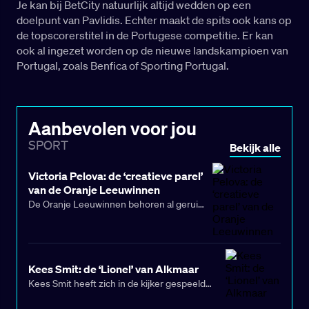
Je kan bij BetCity natuurlijk altijd wedden op een
doelpunt van Pavlidis. Echter maakt de spits ook kans op
de topscorerstitel in de Portugese competitie. Er kan
ook al ingezet worden op de nieuwe landskampioen van
Portugal, zoals Benfica of Sporting Portugal.
Aanbevolen voor jou
SPORT
Bekijk alle
Victoria Pelova: de ‘creatieve parel’
van de Oranje Leeuwinnen
De Oranje Leeuwinnen behoren al geruime
tijd tot de absolute Europese top. Het
Nederlands vrouwenelftal is een vaste
deelnemer op grote eindtoernooien en
steevast een serieuze titelkandidaat.
Kees Smit: de ‘Lionel’ van Alkmaar
Kees Smit heeft zich in de kijker gespeeld
tijdens het EK onder 19! De middenvelder van