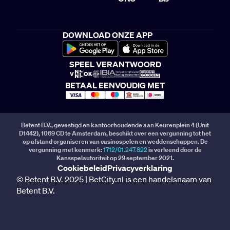
DOWNLOAD ONZE APP
SPEEL VERANTWOORD
BETAAL EENVOUDIG MET
Betent B.V., gevestigd en kantoorhoudende aan Keurenplein 4 (Unit
D1442), 1069 CD te Amsterdam, beschikt over een vergunning tot het
op afstand organiseren van casinospelen en weddenschappen. De
vergunning met kenmerk:
1712/01.247.822
is verleend door de
Kansspelautoriteit op 29 september 2021.
Cookiebeleid
Privacyverklaring
© Betent B.V. 2025 | BetCity.nl is een handelsnaam van
Betent B.V.