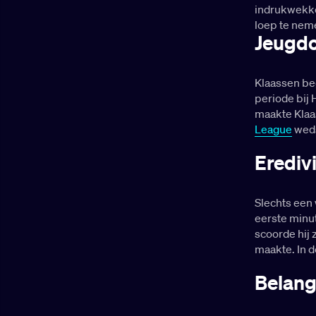
carrière van
indrukwekke
interlands voor
Toornstra met jullie
loep te nem
Curaçao en
door!
Jeugdo
scoorde daarin 21
doelpunten.
Klaassen beg
periode bij
maakte Klaa
League
weds
Erediv
Slechts een
eerste minut
scoorde hij 
maakte. In d
Belang