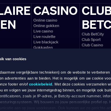
LAIRE
CASINO
CLU
LEN
BETC
Online casino
Online gokken
Live casino
Club BetCity
Live roulette
Club Sport
Live blackjack
Club Casino
Gokkasten
Voetbal voorbe
Blackjack spelre
ik van cookies
Alles over de Ere
 daarmee vergelijkbare technieken) om de website te verbeteren
en advertenties aan te bieden. Het is mogelijk om uw cookie voo
SPEEL VERANTWOORD
onze footer en/of
cookiebeleid
. Met deze cookies verzamelen w
ou en volgen we jouw internetgedrag binnen, en mogelijk ook bui
ntificatoren, zoals je IP-adres, je Betcity-account nummer, infor
 besturingssysteem. Wij bouwen zo jouw persoonlijke profiel op
 gevestigd en kantoorhoudende aan Keurenplein 4 (Unit D1442), 1069 CD te Amster
nicatie aan op jouw voorkeuren. Ook kunnen we zo gerichte adv
rgunning tot het op afstand organiseren van casinospelen en weddenschappen. D