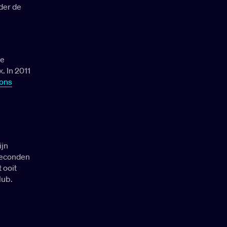
der de
te
. In 2011
ons
ijn
 seconden
 ooit
lub.