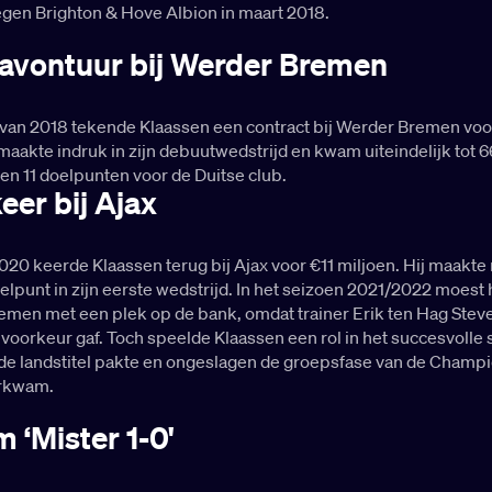
egen Brighton & Hove Albion in maart 2018.
avontuur bij Werder Bremen
 van 2018 tekende Klaassen een contract bij Werder Bremen voo
 maakte indruk in zijn debuutwedstrijd en kwam uiteindelijk tot 6
en 11 doelpunten voor de Duitse club.
eer bij Ajax
020 keerde Klaassen terug bij Ajax voor €11 miljoen. Hij maakt
lpunt in zijn eerste wedstrijd. In het seizoen 2021/2022 moest h
men met een plek op de bank, omdat trainer Erik ten Hag Stev
voorkeur gaf. Toch speelde Klaassen een rol in het succesvolle
 de landstitel pakte en ongeslagen de groepsfase van de Champ
rkwam.
 ‘Mister 1-0'