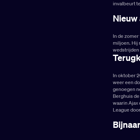
invalbeurt t
Nieuw 
In de zomer
miljoen. Hij
wedstrijden 
Terugk
In oktober 2
weer een doe
genoegen ne
Berghuis de 
waarin Ajax
League doo
Bijnaam