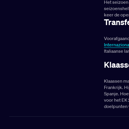
Het seizoen
seizoenshelf
keer de open
Transf
Voorafgaand
Internaziona
Italiaanse la
Klaass
Klaassen ma
Frankrijk. H
Spanje. Hoew
voor het EK 
doelpunten 