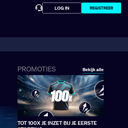
LOG IN
REGISTREER
PROMOTIES
Bekijk alle
TOT 100X JE INZET BIJ JE EERSTE