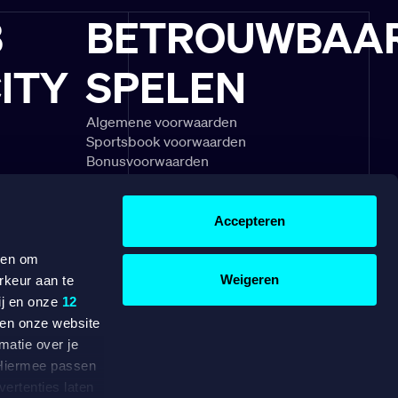
B
BETROUWBAA
ITY
SPELEN
Algemene voorwaarden
Sportsbook voorwaarden
Bonusvoorwaarden
schouwingen
Speel Verantwoord
gels & uitleg
Klachtenregeling
divisie
Veelgestelde vragen
Accepteren
OVER ONS
WERKEN BIJ
 en om
Weigeren
rkeur aan te
BETAAL EENVOUDIG MET
ij en onze
12
ten onze website
matie over je
. Hiermee passen
dam, beschikt
ertenties laten
e vergunning