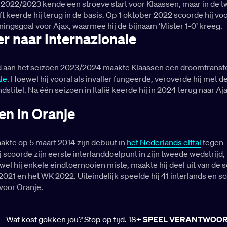
 2022/2023 kende een stroeve start voor Klaassen, maar in de 
t keerde hij terug in de basis. Op 1 oktober 2022 scoorde hij vo
ingsgoal voor Ajax, waarmee hij de bijnaam ‘Mister 1-0’ kreeg.
er naar Internazionale
 aan het seizoen 2023/2024 maakte Klaassen een droomtransfe
le
. Hoewel hij vooral als invaller fungeerde, veroverde hij met d
ndstitel. Na één seizoen in Italië keerde hij in 2024 terug naar Aja
en in Oranje
akte op 5 maart 2014 zijn debuut in
het Nederlands elftal
tegen
ij scoorde zijn eerste interlanddoelpunt in zijn tweede wedstrijd,
el hij enkele eindtoernooien miste, maakte hij deel uit van de s
2021 en het WK 2022. Uiteindelijk speelde hij 41 interlands en s
voor Oranje.
Wat kost gokken jou? Stop op tijd. 18+
SPEEL VERANTWOO