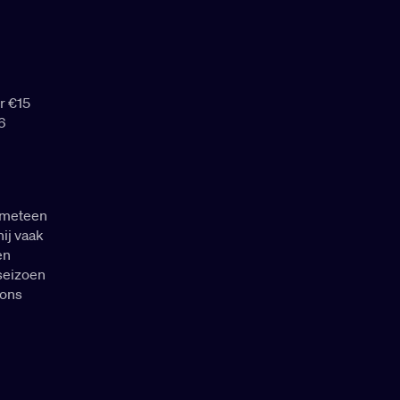
r €15
6
e meteen
ij vaak
en
 seizoen
ions