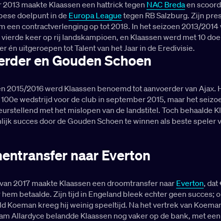
 2013 maakte Klaassen een hattrick tegen
NAC Breda
en scoord
pese doelpunt in de
Europa League
tegen RB Salzburg. Zijn pres
m een contractverlenging op tot 2018. In het seizoen 2013/2014
e vierde keer op rij landskampioen, en Klaassen werd met 10 do
r én uitgeroepen tot Talent van het Jaar in de Eredivisie.
erder en Gouden Schoen
oen 2015/2016 werd Klaassen benoemd tot aanvoerder van Ajax. H
 100e wedstrijd voor de club in september 2015, maar het seizo
eurstellend met het mislopen van de landstitel. Toch behaalde 
lijk succes door de Gouden Schoen te winnen als beste speler 
nentransfer naar Everton
 van 2017 maakte Klaassen een droomtransfer naar
Everton
, dat
 hem betaalde. Zijn tijd in Engeland bleek echter geen succes; 
ld Koeman kreeg hij weinig speeltijd. Na het vertrek van Koema
am Allardyce belandde Klaassen nog vaker op de bank, met een