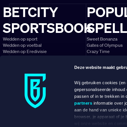
BETCITY
POPU
SPORTSBOOK
SPEL
Wedden op sport
Sweet Bonanza
Wedden op voetbal
Gates of Olympus
Wedden op Eredivisie
Crazy Time
Wedden op Ajax
Lightning Roulette
Wedden op PSV
Big Bass Bonanza
Deze website maakt gebru
Wedden op Feyenoord
Book of Dead
CONTACT
NIEUWSBRIEF
Wij gebruiken cookies (en
gepersonaliseerde inhoud 
DOWNLOAD ONZE APP
passen of in te trekken in 
partners
informatie over j
aan de hand van unieke ide
browser, je apparaat of je
Betent B.V.,
wij onze website en commu
over een ve