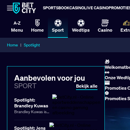
SPORTSBOOK
CASINO
LIVE CASINO
PROMOTIE
Menu
Home
Sport
Wedtips
Casino
Extr
Home
|
Spotlight
Aanbevolen voor jou
SPORT
Bekijk alle
Spotlight:
Brandley Kuwas
Brandley Kuwas is
weer teruggekeerd
op de Nederlandse
Spotlight: Jens