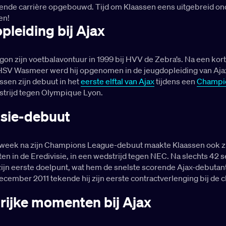
nde carrière opgebouwd. Tijd om Klaassen eens uitgebreid on
en!
pleiding bij Ajax
on zijn voetbalavontuur in 1999 bij HVV de Zebra’s. Na een kor
 HSV Wasmeer werd hij opgenomen in de jeugdopleiding van Ajax
ssen zijn debuut in het
eerste elftal van Ajax
tijdens een
Champi
trijd tegen Olympique Lyon.
isie-debuut
 week na zijn Champions League-debuut maakte Klaassen ook z
en in de Eredivisie, in een wedstrijd tegen NEC. Na slechts 42
zijn eerste doelpunt, wat hem de snelste scorende Ajax-debutant
ecember 2011 tekende hij zijn eerste contractverlenging bij de c
rijke momenten bij Ajax