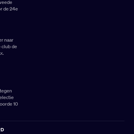
tweede
or de 24e
r naar
e club de
x.
 tegen
electie
coorde 10
RD