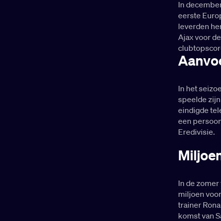
In december
eerste Euro
leverden he
Ajax voor d
clubtopscore
Aanvo
In het seiz
speelde zijn
eindigde tel
een persoon
Eredivisie.
Miljoe
In de zomer
miljoen voor
trainer Rona
komst van S