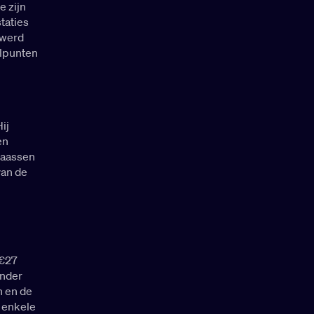
e zijn
taties
 werd
elpunten
ij
en
Klaassen
van de
 €27
onder
n en de
 enkele