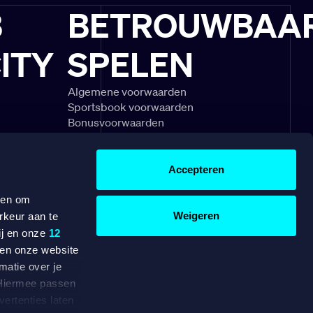
B
BETROUWBAA
ITY
SPELEN
Algemene voorwaarden
Sportsbook voorwaarden
Bonusvoorwaarden
schouwingen
Speel Verantwoord
gels & uitleg
Klachtenregeling
divisie
Veelgestelde vragen
Accepteren
OVER ONS
WERKEN BIJ
 en om
Weigeren
rkeur aan te
BETAAL EENVOUDIG MET
ij en onze
12
ten onze website
matie over je
. Hiermee passen
dam, beschikt
ertenties laten
e vergunning