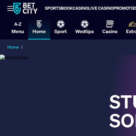
SPORTSBOOK
CASINO
LIVE CASINO
PROMOTIE
Menu
Home
Sport
Wedtips
Casino
Extr
Home
|
ST
SO