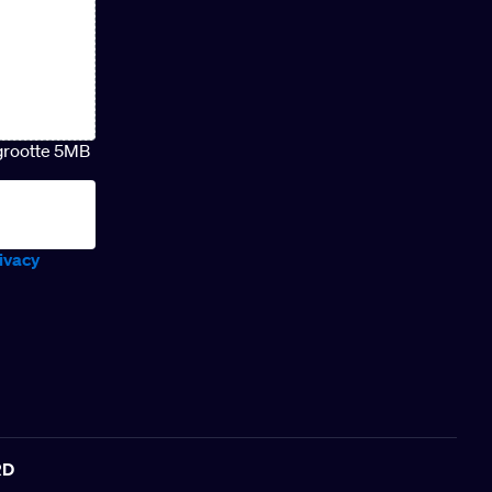
sgrootte 5MB
ivacy
RD