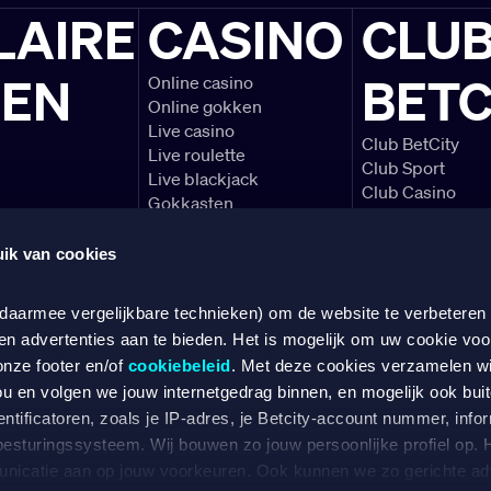
LAIRE
CASINO
CLU
LEN
BETC
Online casino
Online gokken
Live casino
Club BetCity
Live roulette
Club Sport
Live blackjack
Club Casino
Gokkasten
Voetbal voorbe
Blackjack spelre
ik van cookies
Alles over de Ere
 daarmee vergelijkbare technieken) om de website te verbeteren
en advertenties aan te bieden. Het is mogelijk om uw cookie voo
SPEEL VERANTWOORD
onze footer en/of
cookiebeleid
. Met deze cookies verzamelen w
ou en volgen we jouw internetgedrag binnen, en mogelijk ook bui
ntificatoren, zoals je IP-adres, je Betcity-account nummer, infor
 besturingssysteem. Wij bouwen zo jouw persoonlijke profiel op
 gevestigd en kantoorhoudende aan Keurenplein 4 (Unit D1442), 1069 CD te Amster
nicatie aan op jouw voorkeuren. Ook kunnen we zo gerichte adv
rgunning tot het op afstand organiseren van casinospelen en weddenschappen. D