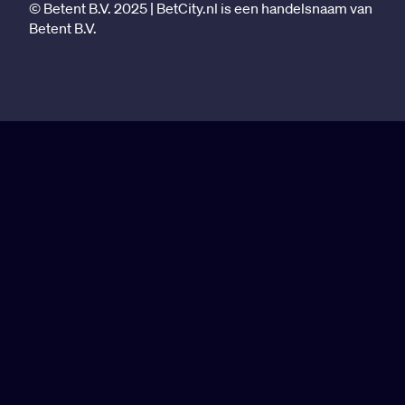
© Betent B.V. 2025 | BetCity.nl is een handelsnaam van
Betent B.V.