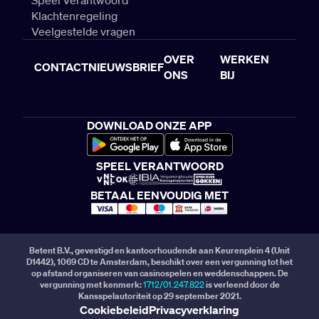
Klachtenregeling
Veelgestelde vragen
OVER
WERKEN
CONTACT
NIEUWSBRIEF
ONS
BIJ
DOWNLOAD ONZE APP
SPEEL VERANTWOORD
BETAAL EENVOUDIG MET
Betent B.V., gevestigd en kantoorhoudende aan Keurenplein 4 (Unit
D1442), 1069 CD te Amsterdam, beschikt over een vergunning tot het
op afstand organiseren van casinospelen en weddenschappen. De
vergunning met kenmerk:
1712/01.247.822
is verleend door de
Kansspelautoriteit op 29 september 2021.
Cookiebeleid
Privacyverklaring