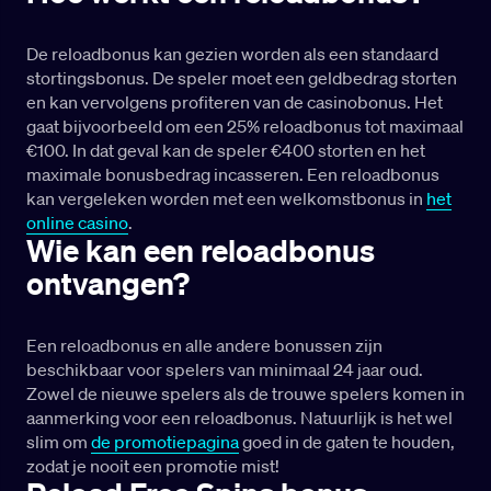
De reloadbonus kan gezien worden als een standaard
stortingsbonus. De speler moet een geldbedrag storten
en kan vervolgens profiteren van de casinobonus. Het
gaat bijvoorbeeld om een 25% reloadbonus tot maximaal
€100. In dat geval kan de speler €400 storten en het
maximale bonusbedrag incasseren. Een reloadbonus
kan vergeleken worden met een welkomstbonus in
het
online casino
.
Wie kan een reloadbonus
ontvangen?
Een reloadbonus en alle andere bonussen zijn
beschikbaar voor spelers van minimaal 24 jaar oud.
Zowel de nieuwe spelers als de trouwe spelers komen in
aanmerking voor een reloadbonus. Natuurlijk is het wel
slim om
de promotiepagina
goed in de gaten te houden,
zodat je nooit een promotie mist!