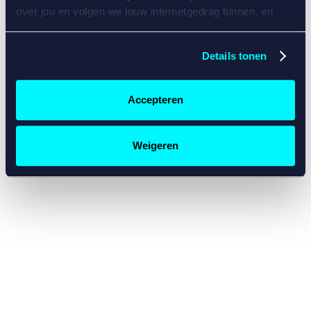
console for more information)
.
over jou en volgen we jouw internetgedrag binnen, en
mogelijk ook buiten onze website aan de hand van unieke
identificatoren, zoals je IP-adres, je Betcity-account
Details tonen
nummer, informatie over je browser, je apparaat of je
besturingssysteem. Wij bouwen zo jouw persoonlijke
profiel op. Hiermee passen wij onze website en
Accepteren
communicatie aan op jouw voorkeuren. Ook kunnen we
zo gerichte advertenties laten zien op basis van jouw
recente internetgedrag. Specifiek gebruiken wij en onze
Weigeren
partners de data voor de volgende doeleinden:
Advertentie- en contentmeting, inzichten in het publiek
en in productontwikkeling;
Gepersonaliseerde content;
Gepersonaliseerde advertenties;
Sociale media functionaliteit.
Lees hierover meer in
ons
cookiebeleid
en
privacybeleid
.