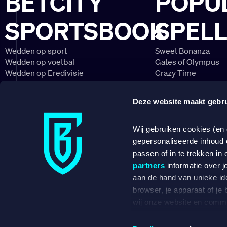
BETCITY
POPU
SPORTSBOOK
SPEL
Wedden op sport
Sweet Bonanza
Wedden op voetbal
Gates of Olympus
Wedden op Eredivisie
Crazy Time
Wedden op Ajax
Lightning Roulette
Wedden op PSV
Big Bass Bonanza
Deze website maakt gebru
Wedden op Feyenoord
Book of Dead
CONTACT
NIEUWSBRIEF
Wij gebruiken cookies (en
gepersonaliseerde inhoud 
DOWNLOAD ONZE APP
passen of in te trekken in 
partners
informatie over j
aan de hand van unieke ide
browser, je apparaat of je
Betent B.V.,
wij onze website en commu
over een ve
zien op basis van jouw rec
met 
volgende doeleinden: