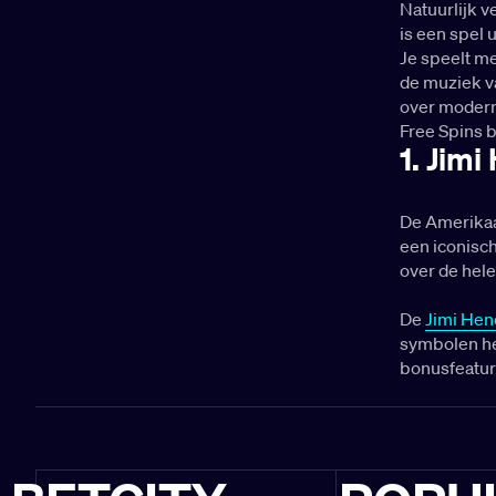
Natuurlijk 
is een spel u
Je speelt me
de muziek 
over modern
Free Spins 
1. Jim
De Amerikaan
een iconisc
over de hele
De
Jimi Hen
symbolen he
bonusfeatur