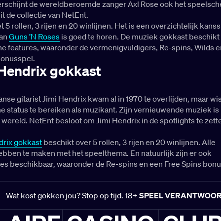
verschijnt de wereldberoemde zanger Axl Rose ook het speelsch
it de collectie van NetEnt.
t 5 rollen, 3 rijen en 20 winlijnen. Het is een overzichtelijk kans
van
Guns ’N Roses
is goed te horen. De muziek gokkast beschikt
e features, waaronder de vermenigvuldigers, Re-spins, Wilds e
bonusspel.
i Hendrix gokkast
se gitarist Jimi Hendrix kwam al in 1970 te overlijden, maar wis
he status te bereiken als muzikant. Zijn vernieuwende muziek i
 wereld. NetEnt besloot om Jimi Hendrix in de spotlights te zett
drix gokkast
beschikt over 5 rollen, 3 rijen en 20 winlijnen. Alle
bben te maken met het speelthema. En natuurlijk zijn er ook
es beschikbaar, waaronder de Re-spins en een Free Spins bon
Wat kost gokken jou? Stop op tijd. 18+
SPEEL VERANTWOO