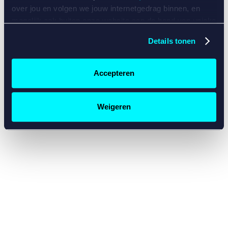
console for more information)
.
over jou en volgen we jouw internetgedrag binnen, en
mogelijk ook buiten onze website aan de hand van unieke
identificatoren, zoals je IP-adres, je Betcity-account
Details tonen
nummer, informatie over je browser, je apparaat of je
besturingssysteem. Wij bouwen zo jouw persoonlijke
profiel op. Hiermee passen wij onze website en
Accepteren
communicatie aan op jouw voorkeuren. Ook kunnen we
zo gerichte advertenties laten zien op basis van jouw
recente internetgedrag. Specifiek gebruiken wij en onze
Weigeren
partners de data voor de volgende doeleinden:
Advertentie- en contentmeting, inzichten in het publiek
en in productontwikkeling;
Gepersonaliseerde content;
Gepersonaliseerde advertenties;
Sociale media functionaliteit.
Lees hierover meer in
ons
cookiebeleid
en
privacybeleid
.