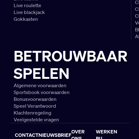
C
Live roulette
C
Live blackjack
C
Gokkasten
V
B
A
BETROUWBAAR
SPELEN
Algemene voorwaarden
Sportsbook voorwaarden
Bonusvoorwaarden
Speel Verantwoord
Klachtenregeling
Veelgestelde vragen
OVER
WERKEN
CONTACT
NIEUWSBRIEF
ONS
BIJ