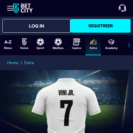
LOG IN
REGISTREER
Menu
Home
Sport
Wedtips
Casino
Extra
Academy
Form
Home
|
Extra