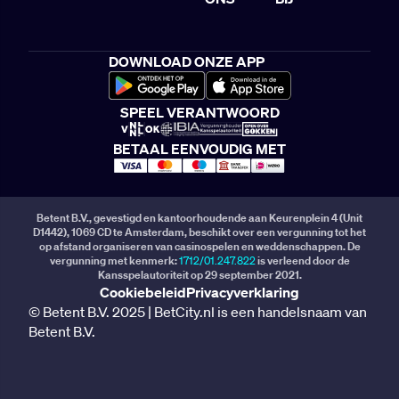
DOWNLOAD ONZE APP
SPEEL VERANTWOORD
BETAAL EENVOUDIG MET
Betent B.V., gevestigd en kantoorhoudende aan Keurenplein 4 (Unit
D1442), 1069 CD te Amsterdam, beschikt over een vergunning tot het
op afstand organiseren van casinospelen en weddenschappen. De
vergunning met kenmerk:
1712/01.247.822
is verleend door de
Kansspelautoriteit op 29 september 2021.
Cookiebeleid
Privacyverklaring
© Betent B.V. 2025 | BetCity.nl is een handelsnaam van
Betent B.V.