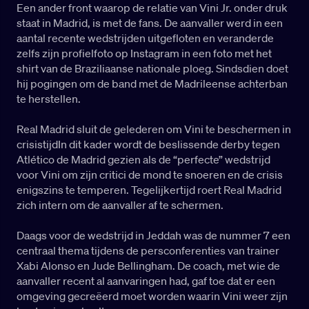
Een ander front waarop de relatie van Vini Jr. onder druk
staat in Madrid, is met de fans. De aanvaller werd in een
aantal recente wedstrijden uitgefloten en veranderde
zelfs zijn profielfoto op Instagram in een foto met het
shirt van de Braziliaanse nationale ploeg. Sindsdien doet
hij pogingen om de band met de Madrileense achterban
te herstellen.
Real Madrid sluit de gelederen om Vini te beschermen in
crisistijdIn dit kader wordt de beslissende derby tegen
Atlético de Madrid gezien als de “perfecte” wedstrijd
voor Vini om zijn critici de mond te snoeren en de crisis
enigszins te temperen. Tegelijkertijd roert Real Madrid
zich intern om de aanvaller af te schermen.
Daags voor de wedstrijd in Jeddah was de nummer 7 een
centraal thema tijdens de persconferenties van trainer
Xabi Alonso en Jude Bellingham. De coach, met wie de
aanvaller recent al aanvaringen had, gaf toe dat er een
omgeving gecreëerd moet worden waarin Vini weer zijn