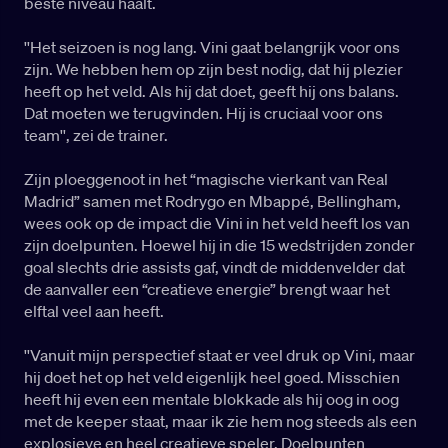
beste niveau haalt.
''Het seizoen is nog lang. Vini gaat belangrijk voor ons
zijn. We hebben hem op zijn best nodig, dat hij plezier
heeft op het veld. Als hij dat doet, geeft hij ons balans.
Dat moeten we terugvinden. Hij is cruciaal voor ons
team'', zei de trainer.
Zijn ploeggenoot in het “magische vierkant van Real
Madrid” samen met Rodrygo en Mbappé, Bellingham,
wees ook op de impact die Vini in het veld heeft los van
zijn doelpunten. Hoewel hij in die 15 wedstrijden zonder
goal slechts drie assists gaf, vindt de middenvelder dat
de aanvaller een “creatieve energie” brengt waar het
elftal veel aan heeft.
''Vanuit mijn perspectief staat er veel druk op Vini, maar
hij doet het op het veld eigenlijk heel goed. Misschien
heeft hij even een mentale blokkade als hij oog in oog
met de keeper staat, maar ik zie hem nog steeds als een
explosieve en heel creatieve speler. Doelpunten