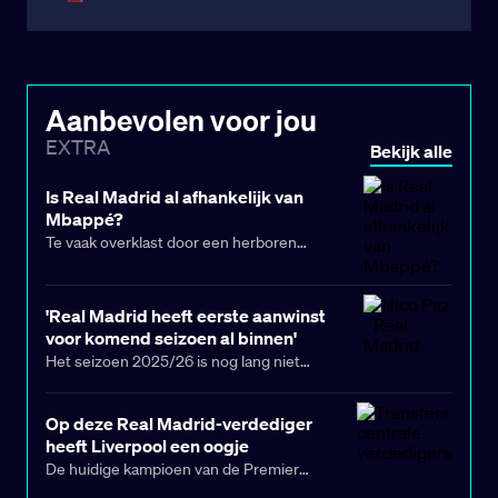
Aanbevolen voor jou
EXTRA
Bekijk alle
Is Real Madrid al afhankelijk van
Mbappé?
Te vaak overklast door een herboren
Liverpool, leden de Madrilenen dinsdag op
Anfield hun tweede nederlaag van het
'Real Madrid heeft eerste aanwinst
seizoen. Wanneer hun Franse spits niet in
voor komend seizoen al binnen'
topvorm is, vinden ze maar moeilijk
Het seizoen 2025/26 is nog lang niet
alternatieven.
afgelopen, maar Real Madrid heeft zijn eerste
aanwinst voor de transferperiode van
Op deze Real Madrid-verdediger
2026/27, die midden volgend jaar plaatsvindt,
heeft Liverpool een oogje
al gekozen.
De huidige kampioen van de Premier
League, Liverpool, zit in een (defensieve)