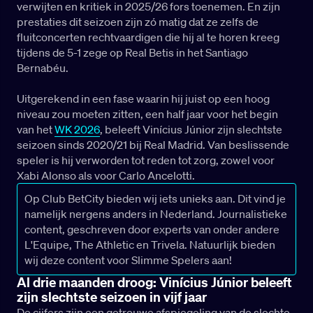
verwijten en kritiek in 2025/26 fors toenemen. En zijn
prestaties dit seizoen zijn zó matig dat ze zelfs de
fluitconcerten rechtvaardigen die hij al te horen kreeg
tijdens de 5-1 zege op Real Betis in het Santiago
Bernabéu.
Uitgerekend in een fase waarin hij juist op een hoog
niveau zou moeten zitten, een half jaar voor het begin
van het
WK 2026
, beleeft Vinícius Júnior zijn slechtste
seizoen sinds 2020/21 bij Real Madrid. Van beslissende
speler is hij verworden tot reden tot zorg, zowel voor
Xabi Alonso als voor Carlo Ancelotti.
Op Club BetCity bieden wij iets unieks aan. Dit vind je
namelijk nergens anders in Nederland. Journalistieke
content, geschreven door experts van onder andere
L'Equipe, The Athletic en Trivela. Natuurlijk bieden
wij deze content voor Slimme Spelers aan!
Al drie maanden droog: Vinícius Júnior beleeft
zijn slechtste seizoen in vijf jaar
De cijfers zijn een getrouwe afspiegeling van de slechte