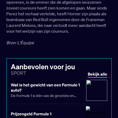
opereren, in de emmer die de afgelopen seizoenen
zoveel coureurs heeft zien komen en gaan. Maar sinds
Perez het verhaal vertelde, heeft Horner zijn plaats als
teambaas van Red Bull ingenomen door de Fransman
Laurent Mekies, die naar verluidt meer aandacht heeft
voor het welzijn van zijn coureurs.
Bron: L'Équipe
Aanbevolen voor jou
SPORT
Bekijk alle
Wat is het gewicht van een Formule 1
auto?
De Formule 1 is één van de grootste en
bekendste sporten ter wereld. De laatste
jaren is de Nederlandse interesse enorm
toegenomen. Dat heeft veel te maken met de
Prijzengeld Formule 1