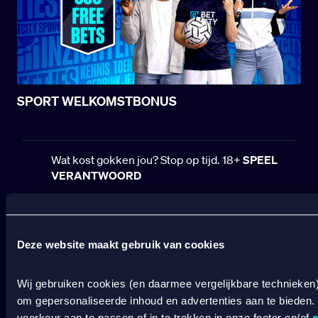
SPORT WELKOMSTBONUS
Wat kost gokken jou? Stop op tijd. 18+
SPEEL
VERANTWOORD
BETCITY
SPORTSBOOK
Deze website maakt gebruik van cookies
Wedden op sport
S
Wij gebruiken cookies (en daarmee vergelijkbare technieken
Wedden op voetbal
G
om gepersonaliseerde inhoud en advertenties aan te bieden.
Wedden op Eredivisie
C
voorkeur aan te passen of in te trekken in onze footer en/of
c