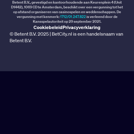
Betent B.V., gevestigd en kantoorhoudende aan Keurenplein 4 (Unit
D1442), 1069 CD te Amsterdam, beschikt over een vergunning tot het
op afstand organiseren van casinospelen en weddenschappen. De
vergunning met kenmerk:
1712/01.247.822
is verleend door de
Kansspelautoriteit op 29 september 2021.
Cookiebeleid
Privacyverklaring
© Betent B.V. 2025 | BetCity.nl is een handelsnaam van
Betent B.V.