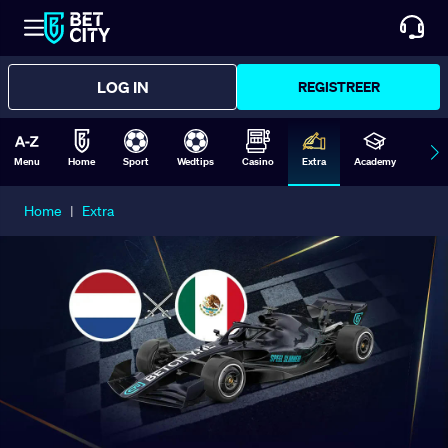
LOG IN
REGISTREER
Menu
Home
Sport
Wedtips
Casino
Extra
Academy
Form
Home
|
Extra