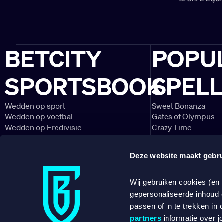
BETCITY
POPU
SPORTSBOOK
SPEL
Wedden op sport
Sweet Bonanza
Wedden op voetbal
Gates of Olympus
Wedden op Eredivisie
Crazy Time
Wedden op Ajax
Lightning Roulette
Wedden op PSV
Big Bass Bonanza
Deze website maakt gebru
Wedden op Feyenoord
Book of Dead
CONTACT
NIEUWSBRIEF
Wij gebruiken cookies (en
gepersonaliseerde inhoud 
DOWNLOAD ONZE APP
passen of in te trekken in 
partners
informatie over j