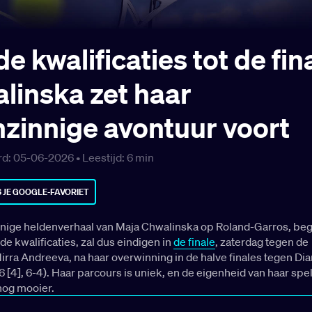
e kwalificaties tot de fin
linska zet haar
zinnige avontuur voort
d: 05-06-2026 •
Leestijd:
6
min
 JE GOOGLE-FAVORIET
nige heldenverhaal van Maja Chwalinska op Roland-Garros, b
 de kwalificaties, zal dus eindigen in
de finale
, zaterdag tegen de
rra Andreeva, na haar overwinning in de halve finales tegen Di
6 [4], 6-4). Haar parcours is uniek, en de eigenheid van haar spe
nog mooier.