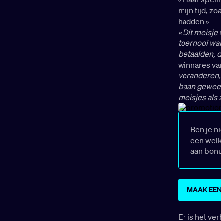
mijn tijd, zo
hadden »
« Dit meisje
toernooi war
betaalden, d
winnares va
veranderen, 
baan geweest
meisjes als 
Ben je n
een welk
aan bon
MAAK EEN
Er is het ve