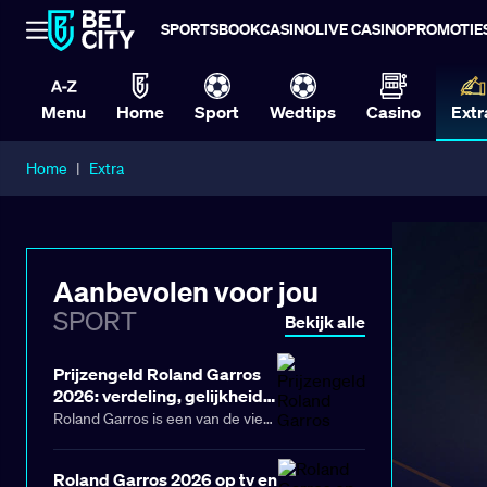
SPORTSBOOK
CASINO
LIVE CASINO
PROMOTIE
Menu
Home
Sport
Wedtips
Casino
Extr
Home
|
Extra
Aanbevolen voor jou
SPORT
Bekijk alle
Prijzengeld Roland Garros
2026: verdeling, gelijkheid
en totale prijzenpot
Roland Garros is een van de vier
Grand Slam-toernooien en vindt
jaarlijks plaats in Parijs. Het
Roland Garros 2026 op tv en