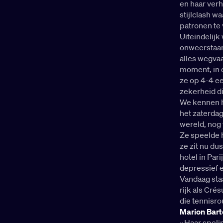
en haar verh
stijlclash w
patronen te 
Uiteindelijk
onweerstaanb
alles wegva
moment, in e
ze op 4-4 ee
zekerheid di
We kennen h
het zaterdag
wereld, nog 
Ze speelde h
ze zit nu du
hotel in Par
depressief e
Vandaag staat
rijk als Cré
die tennisro
Marion Bart
« Haar speli