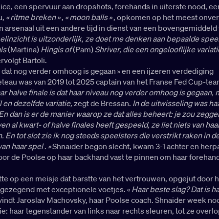
ce, een spervuur aan dropshots, forehands in uiterste nood, ee
u,
« ritme breken »
,
« moon balls »
, opkomen op het meest onve
arsenaal uit een andere tijd in dienst van een bovengemiddeld 
elinzicht is uitzonderlijk, ze doet me denken aan bepaalde speel
als
(Martina)
Hingis of
(Pam)
Shriver, die een ongelooflijke variati
ervolgt Bartoli.
 dat nog verder omhoog is gegaan » en een ijzeren verdediging
eteau was van 2019 tot 2025 captain van het Franse Fed Cup-te
aar halve finale is dat haar niveau nog verder omhoog is gegaan, 
l en dezelfde variatie,
zegt de Bressan.
In de uitwisseling was ha
 En dan is er de manier waarop ze dat alles beheert: je zou zegge
en al kwart- of halve finales heeft gespeeld, ze liet niets van haa
. En tot slot zie ik nog steeds speelsters die verstrikt raken in d
van haar spel
.
»
Shnaider begon slecht, kwam 3-1 achter en herp
door de Poolse op haar backhand vast te pinnen om haar forehand
tte op een meisje dat barstte van het vertrouwen, opgejut door h
 gezegend met exceptionele voetjes. «
Haar beste slag? Dat is h
 vindt Jaroslav Machovsky, haar Poolse coach. Shnaider week noo
e: haar tegenstander van links naar rechts sleuren, tot ze overl