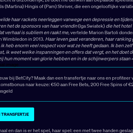
als (Martina) Hingis of (Pam) Shriver, die een ongelooflijke variati
 wilde haar rackets neerleggen vanwege een depressie en tijden
en het de sponsors van haar vriendin
(Iga Swiatek)
die het hotel
at verhaal is subliem en raakt me,
vertelde Marion Bartoli donde
n Wimbledon in 2013.
Haar leven gaat veranderen, haar ranking 
ik heb enorm veel respect voor wat ze heeft gedaan. Ik ben zelf
, ik weet welke inspanningen en offers dat vergt, en het doet 
zij hun moment van glorie hebben en in de schijnwerpers staan »
ieuw bij BetCity? Maak dan een transfertje naar ons en profiteer 
omstbonus naar keuze: €50 aan Free Bets, 200 Free Spins of €
usgeld
 TRANSFERTJE
rhaal en dan is er het spel, haar spel: een met twee handen gesla