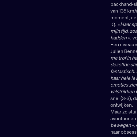
backhand-sli
van 135 km/
moment, een 
IQ.
« Haar sp
mijn tijd, zo
hadden »
, v
Een niveau «
Julien Benn
me trof in h
dezelfde stij
fantastisch.
haar hele lev
emoties zien
valstrikken 
snel (3-3), 
ontwijken.
Maar ze stui
avontuur en
bewegen
»,
haar obsessi