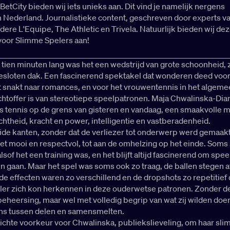
BetCity bieden wij iets unieks aan. Dit vind je namelijk nergens
n Nederland. Journalistieke content, geschreven door experts v
dere L'Equipe, The Athletic en Trivela. Natuurlijk bieden wij de
voor Slimme Spelers aan!
tien minuten lang was het een wedstrijd van grote schoonheid, 
esloten dak. Een fascinerend spektakel dat wonderen deed voor
t snakt naar romances, en voor het vrouwentennis in het algemee
chtoffer is van stereotiepe speelpatronen. Maja Chwalinska-Dia
s tennis op de grens van gisteren en vandaag, een smaakvolle m
ichtheid, kracht en power, intelligentie en vastberadenheid.
ide kanten, zonder dat de verliezer tot onderwerp werd gemaak
et mooi en respectvol, tot aan de omhelzing op het einde. Soms
lsof het een training was, en het blijft altijd fascinerend om spee
en gaan. Maar het spel was soms ook zo traag, de ballen stegen a
de effecten waren zo verschillend en de dropshots zo repetitief 
er zich kon herkennen in deze ouderwetse patronen. Zonder d
eheersing, maar wel met volledig begrip van wat zij wilden doe
ns tussen delen en samensmelten.
lichte voorkeur voor Chwalinska, publiekslieveling, om haar sl