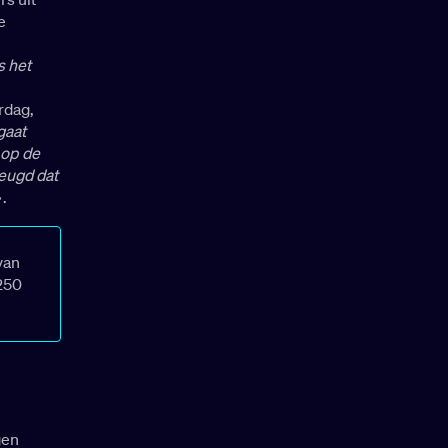
e
s het
rdag,
gaat
 op de
deugd dat
.
van
250
gen