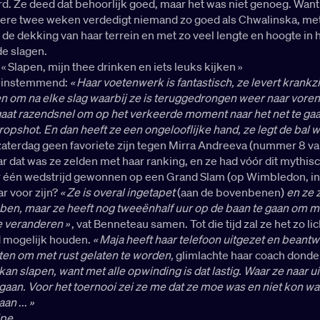
d. Ze deed dat behoorlijk goed, maar het was niet genoeg. Want
dere twee weken verdedigt niemand zo goed als Chwalinska, met
n de dekking van haar terrein en met zo veel lengte en hoogte in 
e slagen.
« Slapen, mijn thee drinken en iets leuks kijken »
kt instemmend:
« Haar voetenwerk is fantastisch, ze levert krankz
n om na elke slag waarbij ze is teruggedrongen weer naar voren
aat razendsnel om op het verkeerde moment naar het net te gaa
dropshot. En dan heeft ze een ongelooflijke hand, ze legt de bal 
zaterdag geen favoriete zijn tegen Mirra Andreeva (nummer 8 va
r dat was ze zelden met haar ranking, en ze had vóór dit mythis
 één wedstrijd gewonnen op een Grand Slam (op Wimbledon, in
ar voor zijn?
« Ze is overal ingetapet
(aan de bovenbenen)
en ze 
bben, maar ze heeft nog tweeënhalf uur op de baan te gaan om m
e veranderen »
, vat Benneteau samen. Tot die tijd zal ze het zo lic
 mogelijk houden.
« Maja heeft haar telefoon uitgezet en beant
ten om met rust gelaten te worden,
glimlachte haar coach dond
an slapen, want met alle opwinding is dat lastig. Waar ze naar uit
gaan. Voor het toernooi zei ze me dat ze moe was en niet kon w
aan
...
»
ipe