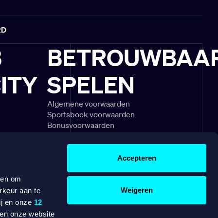
RD
B
BETROUWBAA
ITY
SPELEN
Algemene voorwaarden
Sportsbook voorwaarden
Bonusvoorwaarden
schouwingen
Speel Verantwoord
gels & uitleg
Klachtenregeling
divisie
Veelgestelde vragen
Accepteren
OVER ONS
WERKEN BIJ
 en om
Weigeren
rkeur aan te
BETAAL EENVOUDIG MET
ij en onze
12
ten onze website