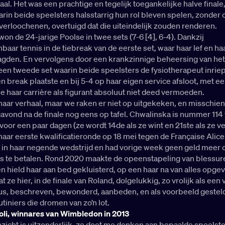
aal. Het was een prachtige en tegelijk toegankelijke halve finale
aarin beide speelsters halsstarrig hun rol bleven spelen, zonder 
verloochenen, overtuigd dat die uiteindelijk zouden renderen.
 won de 24-jarige Poolse in twee sets (7-6 [4], 6-4). Dankzij
aar tennis in de tiebreak van de eerste set, waar haar lef en ha
agden. En vervolgens door een krankzinnige beheersing van het
en tweede set waarin beide speelsters de fysiotherapeut inrie
n break plaatste en bij 5-4 op haar eigen service afsloot, met e
e haar carrière als figurant absoluut niet deed vermoeden.
aar verhaal, maar we raken er niet op uitgekeken, en misschie
avond na de finale nog eens op tafel. Chwalinska is nummer 114
voor een paar dagen (ze wordt 14de als ze wint en 21ste als ze ver
aar eerste kwalificatieronde op 18 mei tegen de Française Alic
s in haar negende wedstrijd en had vorige week geen geld meer
ijs te betalen. Rond 2020 maakte de opeenstapeling van blessur
n hield haar aan bed gekluisterd, op een haar na van alles opge
 ze hier, in de finale van Roland, dolgelukkig, zo vrolijk als een 
sus, beschreven, bewonderd, aanbeden, en als voorbeeld gesteld
utiniers die dromen van zo’n lot.
oli, winnares van Wimbledon in 2013
nzicht is uitzonderlijk, ze doet me denken aan bepaalde speelste