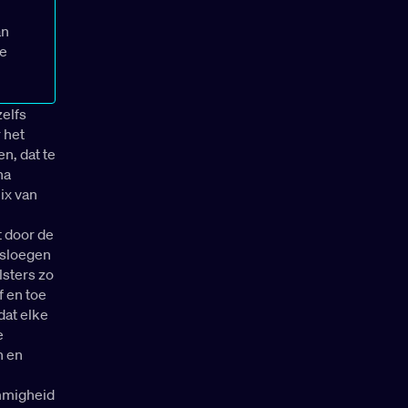
an
ze
zelfs
 het
n, dat te
na
ix van
t door de
 sloegen
lsters zo
f en toe
dat elke
e
n en
immigheid