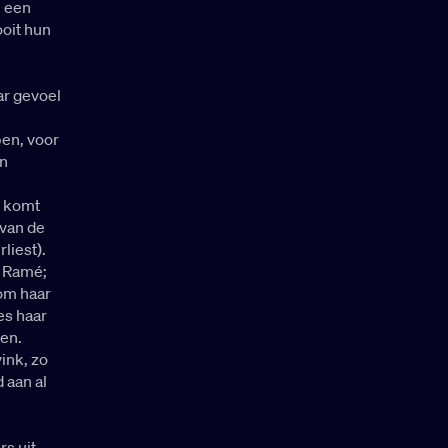
, een
ooit hun
ar gevoel
pen, voor
en
n komt
 van de
liest).
e Ramé;
 om haar
es haar
ven.
vink, zo
 aan al
rs uit