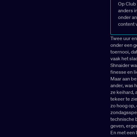
Op Club 
anders i
onder an
content 
Twee uur en 
onder een g
toernooi, da
vaak het sla
Shnaider wa
finesse en l
Maar aan be
ander, was h
ze keihard, a
tekeer te zi
zo hoog op, 
zondagsspel
technische b
geven, erge
En met een 