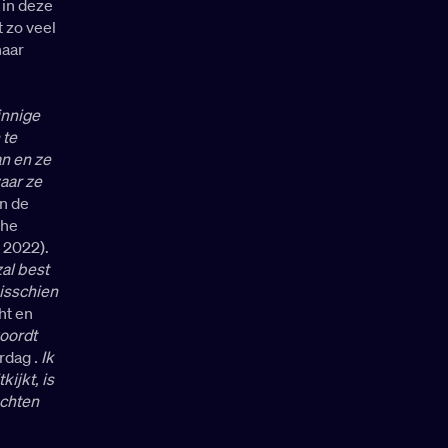
 in deze
 zo veel
haar
innige
 te
n en ze
waar ze
n de
che
 2022).
zal best
isschien
ht en
woordt
erdag
. Ik
kijkt, is
achten