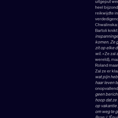
uitgeput wer
heel bijzon
reikwijdte i
verdedigend
Chwalinska: 
Bartoli kni
inspanninge
komen. Ze g
zit op elke 
wil. »
Ze zal 
wereld), maa
Roland maar
Zal ze er kla
wat pijn he
haar leven t
onopvallend
geen berich
hoop dat ze k
op vakantie 
om weg te g
Bron: L'Équ