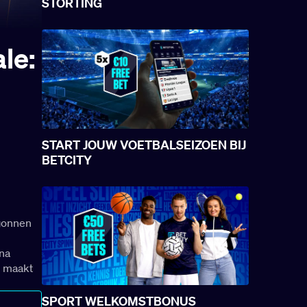
STORTING
ale:
START JOUW VOETBALSEIZOEN BIJ
BETCITY
egonnen
ana
l maakt
SPORT WELKOMSTBONUS