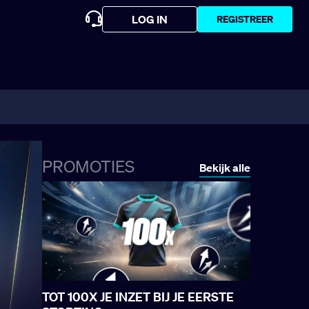
LOG IN
REGISTREER
PROMOTIES
Bekijk alle
TOT 100X JE INZET BIJ JE EERSTE