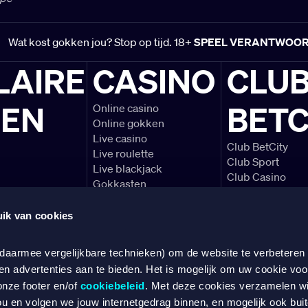
Wat kost gokken jou? Stop op tijd. 18+
SPEEL VERANTWOO
LAIRE
CASINO
CLU
LEN
BETC
Online casino
Online gokken
Live casino
Club BetCity
Live roulette
Club Sport
Live blackjack
Club Casino
Gokkasten
Voetbal voorbe
Blackjack spelre
ik van cookies
Alles over de Ere
 daarmee vergelijkbare technieken) om de website te verbeteren
en advertenties aan te bieden. Het is mogelijk om uw cookie voo
SPEEL VERANTWOORD
onze footer en/of
cookiebeleid
. Met deze cookies verzamelen w
ou en volgen we jouw internetgedrag binnen, en mogelijk ook bui