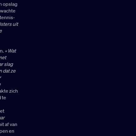
n opslag
rwachte
tennis-
sters uit
e
am.
« Wat
met
ar slag
n dat ze
r
e
akte zich
 te
et
aar
it af van
open en