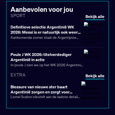
Aanbevolen voor jou
SPORT
Bekijk alle
Definitieve selectie Argentinië WK
2026: Messi is er natuurlijk ook weer
bij!
Aankomende zomer staat de Argentijnse
voetbalploeg voor een pittige opdracht.
Argentinië gaat alles in het werk stellen om de
Poule J WK 2026: titelverdediger
WK-titel te prolongeren. De Argentijnen
Argentinië in actie
behoren wederom tot de grote WK-
In poule J zien we op het WK 2026 Argentinië,
favorieten.
Oostenrijk, Algerije en Jordanië terug. Op
EXTRA
Bekijk alle
papier? Appeltje-eitje voor de titelverdediger.
In de praktijk? Daar durven wij best een
Blessure van nieuwe ster baart
vraagteken bij te zetten. Met name de strijd
Argentinië zorgen en zorgt voor
om plek twee belooft interessant te gaan
dilemma vlak voor het WK
Lionel Scaloni sleutelt aan de laatste details
worden.
voordat hij de lijst met 26 geselecteerden
voor het WK bekendmaakt — in de hoop de
titel te verdedigen die in 2022, in Qatar, werd