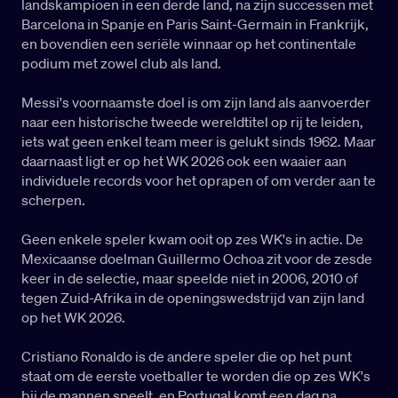
landskampioen in een derde land, na zijn successen met
Barcelona in Spanje en Paris Saint-Germain in Frankrijk,
en bovendien een seriële winnaar op het continentale
podium met zowel club als land.
Messi's voornaamste doel is om zijn land als aanvoerder
naar een historische tweede wereldtitel op rij te leiden,
iets wat geen enkel team meer is gelukt sinds 1962. Maar
daarnaast ligt er op het WK 2026 ook een waaier aan
individuele records voor het oprapen of om verder aan te
scherpen.
Geen enkele speler kwam ooit op zes WK's in actie. De
Mexicaanse doelman Guillermo Ochoa zit voor de zesde
keer in de selectie, maar speelde niet in 2006, 2010 of
tegen Zuid-Afrika in de openingswedstrijd van zijn land
op het WK 2026.
Cristiano Ronaldo is de andere speler die op het punt
staat om de eerste voetballer te worden die op zes WK's
bij de mannen speelt, en Portugal komt een dag na