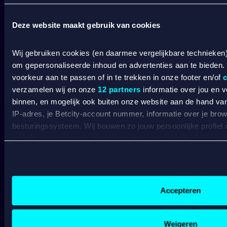
BETCITY
Deze website maakt gebruik van cookies
SPORTSBOOK
Wij gebruiken cookies (en daarmee vergelijkbare technieken
om gepersonaliseerde inhoud en advertenties aan te bieden.
Wedden op sport
S
voorkeur aan te passen of in te trekken in onze footer en/of
c
Wedden op voetbal
G
verzamelen wij en onze
12 partners
informatie over jou en 
Wedden op Eredivisie
C
binnen, en mogelijk ook buiten onze website aan de hand van 
Wedden op Ajax
L
IP-adres, je Betcity-account nummer, informatie over je brows
Wedden op PSV
B
besturingssysteem. Wij bouwen zo jouw persoonlijke profiel
Wedden op Feyenoord
B
website en communicatie aan op jouw voorkeuren. Ook kunne
CASINO
laten zien op basis van jouw recente internetgedrag. Specifi
de data voor de volgende doeleinden:
Advertentie- en contentmeting, inzichten in het publiek en
Online casino
Gepersonaliseerde content;
Online gokken
Accepteren
Gepersonaliseerde advertenties;
Live casino
C
Sociale media functionaliteit.
Live roulette
C
Lees hierover meer in ons
cookiebeleid
en
privacybeleid
.
Live blackjack
Weigeren