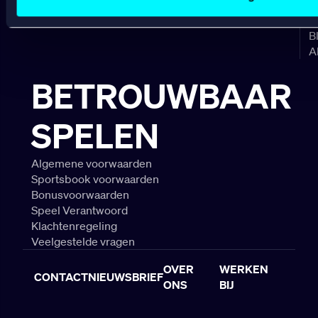
C
Gokkasten
V
B
A
BETROUWBAAR
SPELEN
Algemene voorwaarden
Sportsbook voorwaarden
Bonusvoorwaarden
Speel Verantwoord
Klachtenregeling
Veelgestelde vragen
OVER
WERKEN
CONTACT
NIEUWSBRIEF
ONS
BIJ