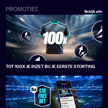
veroverd. De bondscoach van Argentinië
heeft de 55 namen op de voorselectie al
PROMOTIES
vrijgegeven en bouwt voort op de basis uit
Bekijk alle
de oefeninterlands en de kwalificaties van
deze cyclus. Toch kan hij gedwongen
worden om op het laatste moment nog
veranderingen door te voeren.
TOT 100X JE INZET BIJ JE EERSTE STORTING