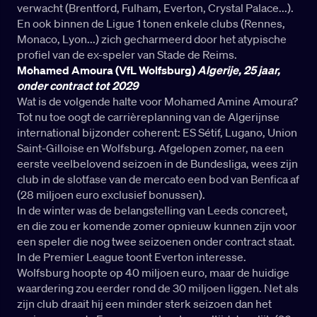
verwacht (Brentford, Fulham, Everton, Crystal Palace...).
En ook binnen de Ligue 1 tonen enkele clubs (Rennes,
Monaco, Lyon...) zich gecharmeerd door het atypische
profiel van de ex-speler van Stade de Reims.
Mohamed Amoura (VfL Wolfsburg)
Algerije, 25 jaar,
onder contract tot 2029
Wat is de volgende halte voor Mohamed Amine Amoura?
Tot nu toe oogt de carrièreplanning van de Algerijnse
international bijzonder coherent: ES Sétif, Lugano, Union
Saint-Gilloise en Wolfsburg. Afgelopen zomer, na een
eerste veelbelovend seizoen in de Bundesliga, wees zijn
club in de slotfase van de mercato een bod van Benfica af
(28 miljoen euro exclusief bonussen).
In de winter was de belangstelling van Leeds concreet,
en die zou er komende zomer opnieuw kunnen zijn voor
een speler die nog twee seizoenen onder contract staat.
In de Premier League toont Everton interesse.
Wolfsburg hoopte op 40 miljoen euro, maar de huidige
waardering zou eerder rond de 30 miljoen liggen. Net als
zijn club draait hij een minder sterk seizoen dan het