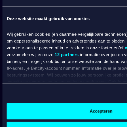
SPORT WELKOMSTBONUS
Deze website maakt gebruik van cookies
Wat kost gokken jou? Stop op tijd. 18+
SPEEL
Wij gebruiken cookies (en daarmee vergelijkbare technieken
VERANTWOORD
om gepersonaliseerde inhoud en advertenties aan te bieden.
BETCITY
voorkeur aan te passen of in te trekken in onze footer en/of
c
verzamelen wij en onze
12 partners
informatie over jou en 
SPORTSBOOK
binnen, en mogelijk ook buiten onze website aan de hand van 
IP-adres, je Betcity-account nummer, informatie over je brows
besturingssysteem. Wij bouwen zo jouw persoonlijke profiel
Wedden op sport
S
website en communicatie aan op jouw voorkeuren. Ook kunne
Wedden op voetbal
G
laten zien op basis van jouw recente internetgedrag. Specifi
Wedden op Eredivisie
C
de data voor de volgende doeleinden:
Wedden op Ajax
L
Advertentie- en contentmeting, inzichten in het publiek en
Wedden op PSV
B
Gepersonaliseerde content;
Wedden op Feyenoord
B
Accepteren
Gepersonaliseerde advertenties;
Sociale media functionaliteit.
Lees hierover meer in ons
cookiebeleid
en
privacybeleid
.