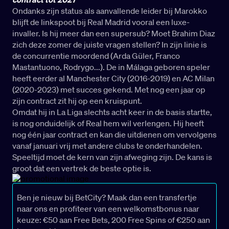
Ondanks zijn status als aanvallende leider bij Marokko
blijft de linkspoot bij Real Madrid vooral een luxe-
invaller. Is hij meer dan een supersub? Moet Brahim Diaz
zich deze zomer de juiste vragen stellen? In zijn linie is
de concurrentie moordend (Arda Güler, Franco
Mastantuono, Rodrygo...). De in Málaga geboren speler
heeft eerder al Manchester City (2016-2019) en AC Milan
(2020-2023) met succes gekend. Met nog een jaar op
zijn contract zit hij op een kruispunt.
Omdat hij in La Liga slechts acht keer in de basis startte,
is nog onduidelijk of Real hem wil verlengen. Hij heeft
nog één jaar contract en kan die uitdienen om vervolgens
vanaf januari vrij met andere clubs te onderhandelen.
Speeltijd moet de kern van zijn afweging zijn. De kans is
groot dat een vertrek de beste optie is.
Ben je nieuw bij BetCity? Maak dan een transfertje
naar ons en profiteer van een welkomstbonus naar
keuze: €50 aan Free Bets, 200 Free Spins of €250 aan