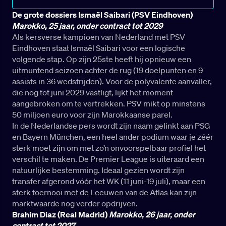
De grote dossiers
Ismaël Saibari (PSV Eindhoven)
Marokko, 25 jaar, onder contract tot 2029
Als kersverse kampioen van Nederland met PSV
Eindhoven staat Ismaël Saibari voor een logische
volgende stap. Op zijn 25ste heeft hij opnieuw een
uitmuntend seizoen achter de rug (19 doelpunten en 9
assists in 36 wedstrijden). Voor de polyvalente aanvaller,
die nog tot juni 2029 vastligt, lijkt het moment
aangebroken om te vertrekken. PSV mikt op minstens
50 miljoen euro voor zijn Marokkaanse parel.
In de Nederlandse pers wordt zijn naam gelinkt aan PSG
en Bayern München, een heel ander podium waar je zéér
sterk moet zijn om met zo’n onvoorspelbaar profiel het
verschil te maken. De Premier League is uiteraard een
natuurlijke bestemming. Ideaal gezien wordt zijn
transfer afgerond vóór het WK (11 juni-19 juli), maar een
sterk toernooi met de Leeuwen van de Atlas kan zijn
marktwaarde nog verder opdrijven.
Brahim Diaz (Real Madrid)
Marokko, 26 jaar, onder
contract tot 2027