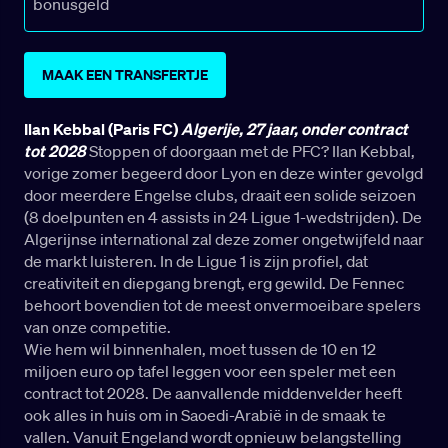
bonusgeld
MAAK EEN TRANSFERTJE
Ilan Kebbal (Paris FC)
Algerije, 27 jaar, onder contract
tot 2028
Stoppen of doorgaan met de PFC? Ilan Kebbal,
vorige zomer begeerd door Lyon en deze winter gevolgd
door meerdere Engelse clubs, draait een solide seizoen
(8 doelpunten en 4 assists in 24 Ligue 1-wedstrijden). De
Algerijnse international zal deze zomer ongetwijfeld naar
de markt luisteren. In de Ligue 1 is zijn profiel, dat
creativiteit en diepgang brengt, erg gewild. De Fennec
behoort bovendien tot de meest onvermoeibare spelers
van onze competitie.
Wie hem wil binnenhalen, moet tussen de 10 en 12
miljoen euro op tafel leggen voor een speler met een
contract tot 2028. De aanvallende middenvelder heeft
ook alles in huis om in Saoedi-Arabië in de smaak te
vallen. Vanuit Engeland wordt opnieuw belangstelling