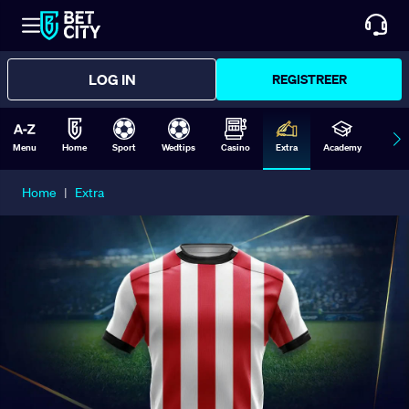
LOG IN
REGISTREER
Menu
Home
Sport
Wedtips
Casino
Extra
Academy
Form
Home
|
Extra