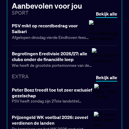
Aanbevolen voor jou
SPORT
Bekijk alle
PSV mikt op recordbedrag voor
Saibari
Afgelopen dinsdag vierde Eindhoven feest
na het behaalde kampioenschap. Door het
doelpuntloze gelijkspel van Feyenoord bij
Begrotingen Eredivisie 2026/27: alle
FC Volendam was de titel definitief binnen
clubs onder de financiële loep
voor PSV. Toch kijkt technisch directeur
Wie heeft de grootste portemonnee van de
Earnest Stewart alweer vooruit naar het
Eredivisie? De financiële verhoudingen
komende seizoen. De verwachting is dat
EXTRA
Bekijk alle
veranderen ieder seizoen en met
het een drukke transferzomer wordt, met
Champions League-inkomsten, Europese
name rondom uitblinker Ismael Saibari.
Peter Bosz treedt toe tot zeer exclusief
avonturen en drie nieuwe gezichten in de
gezelschap
competitie zijn er opvallende verschuivingen
PSV heeft zondag zijn 27ste landstitel
zichtbaar.
veroverd dankzij het gelijkspel tussen
Feyenoord en Volendam (0-0). Het is de derde
titel op rij in de Eredivisie onder trainer Peter
Prijzengeld WK voetbal 2026: zoveel
Bosz, die daarmee de vijfde coach in de
verdienen de landen
geschiedenis van het Nederlands