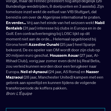
vorige, maar de Fennec presteert nog altijd degelijk (26
Bundesliga-wedstrijden, 8 doelpunten en 3 assists). Zijn
tomeloze inzet wekt de eetlust van VfB Stuttgart, dat
bereid is om over de Algerijnse international te praten.
En verder...
Vrij aan het einde van het seizoen wekt
Nabil
Bentaleb
(31 jaar) interesse bij clubs in Europa en in de
Golf. Een contractverlenging bij LOSC lijkt op dit
moment niet aan de orde... Helemaal opgebloeid bij
Girona heeft
Azzedine Ounahi
(25 jaar) heel Spanje
bekoord. De ex-speler van OM wordt door zijn club op
20 miljoen euro geschat.
Houssem Aouar
(27 jaar, Al-
Ittihad Club), vorig jaar zomer even dicht bij Real Betis,
zou verleid kunnen worden door een terugkeer naar
Europa.
Neil el-Aynaoui
(24 jaar, AS Roma) en
Nasser
Mazraoui
(28 jaar, Manchester United) kampen met een
gebrek aan speeltijd en kunnen tijdens de volgende
transferperiode de koffers pakken.
Bron: L'Équipe