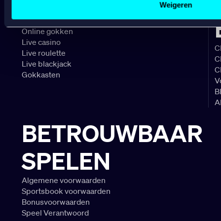
CASINO
Weigeren
Online casino
Online gokken
Live casino
C
Live roulette
C
Live blackjack
C
Gokkasten
V
B
A
BETROUWBAAR
SPELEN
Algemene voorwaarden
Sportsbook voorwaarden
Bonusvoorwaarden
Speel Verantwoord