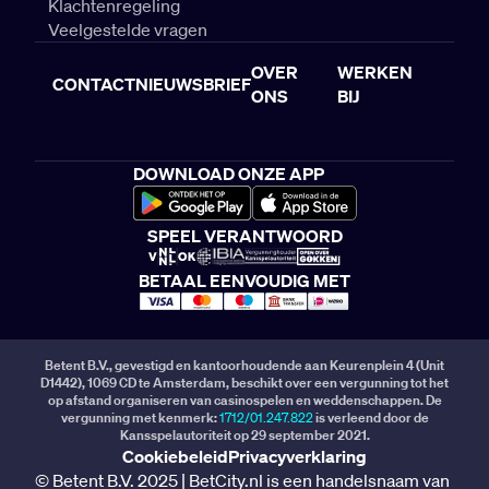
Klachtenregeling
Veelgestelde vragen
OVER
WERKEN
CONTACT
NIEUWSBRIEF
ONS
BIJ
DOWNLOAD ONZE APP
SPEEL VERANTWOORD
BETAAL EENVOUDIG MET
Betent B.V., gevestigd en kantoorhoudende aan Keurenplein 4 (Unit
D1442), 1069 CD te Amsterdam, beschikt over een vergunning tot het
op afstand organiseren van casinospelen en weddenschappen. De
vergunning met kenmerk:
1712/01.247.822
is verleend door de
Kansspelautoriteit op 29 september 2021.
Cookiebeleid
Privacyverklaring
© Betent B.V. 2025 | BetCity.nl is een handelsnaam van