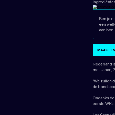
ingrediënte
Ben je n
een welk
aan bon
MAAK EEN
Nederland i
met Japan, 
"We zullen d
de bondsco
Ondanks de 
eerste WK s
Les Grenadi