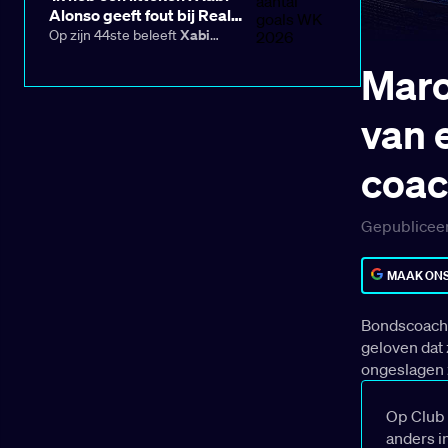
Masters, met als doel om in volle
Alonso geeft fout bij Real
vliegwiel bij de US Open aan te
Madrid toe en onthult lessen
Xabi
Op zijn 44ste beleeft
komen.
Alonso
voor het begin van zijn
een tamelijk
Maro
ongebruikelijk moment in zijn
Chelsea-tijdperk
voetbalcarrière. Gewend om
titels te verzamelen als speler en
van 
lof te oogsten voor het werk dat
Bayer
hij verrichtte bij
Leverkusen
, komt de Spanjaard
coac
Chelsea
naar
met een recente
ervaring die afwijkt van het
succesverhaal en die zijn
Gepubliceer
loopbaan heeft getekend: de
korte en teleurstellende periode
bij Real Madrid
.
MAAK ONS
Bondscoach 
geloven dat
ongeslagen 
Op Club 
anders i