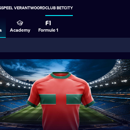
S
SPEEL VERANTWOORD
CLUB BETCITY
a
Academy
Formule 1