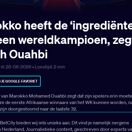
kko heeft de ‘ingrediënt
een wereldkampioen, zeg
h Ouahbi
d: 28-06-2026 •
Leestijd:
2
min
 JE GOOGLE-FAVORIET
van Marokko Mohamed Ouahbi zegt dat zijn spelers erin moet
 ze de eerste Afrikaanse winnaars van het WK kunnen worden, n
zijn doorgestoomd naar de laatste 32.
BetCity bieden wij iets unieks aan. Dit vind je namelijk nergens
n Nederland. Journalistieke content, geschreven door experts v