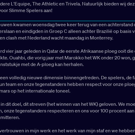
dere L'Equipe, The Athletic en Trivela. Natuurlijk bieden wij de
voor Slimme Spelers aan!
euwen kwamen woensdag twee keer terug van een achterstand 
erslaan en eindigden in Groep C alleen achter Brazilië op basis 
Een clash met Nederland wacht maandag in Monterrey.
 vier jaar geleden in Qatar de eerste Afrikaanse ploeg ooit die
ikte. Ouahbi, die vorig jaar met Marokko het WK onder 20 won, g
kunststukje met de A-ploeg kan herhalen.
 een volledig nieuwe dimensie binnengetreden. De spelers, de f
un team en onze tegenstanders hebben respect voor onze ploeg,
ars op het internationale toneel.
n dit doel, dit streven (het winnen van het WK) geloven. We mo
an, onze tegenstanders respecteren en ons voor 100 procent aan
mitteren.
 vertrouwen in mijn werk en het werk van mijn staf en we hebben