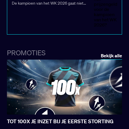
De kampioen van het WK 2026 gaat niet
alleen aan de haal met de meest begeerde
trofee van het voetbal, maar ontvangt ook een
premie van 50 miljoen dollar (€42,96 miljoen).
De aankondiging werd halverwege december
gedaan door de FIFA, tijdens het
Intercontinentaal Bekertoernooi in Doha,
Qatar. Het bedrag werd deze week
PROMOTIES
goedgekeurd door de FIFA-Raad.
Bekijk alle
TOT 100X JE INZET BIJ JE EERSTE STORTING