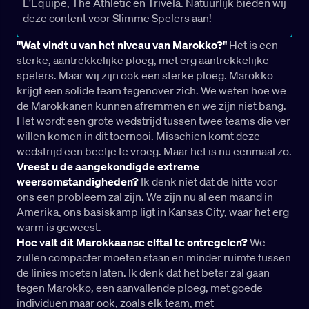
L'Equipe, The Athletic en Trivela. Natuurlijk bieden wij
deze content voor Slimme Spelers aan!
"Wat vindt u van het niveau van Marokko?"
Het is een
sterke, aantrekkelijke ploeg, met erg aantrekkelijke
spelers. Maar wij zijn ook een sterke ploeg. Marokko
krijgt een solide team tegenover zich. We weten hoe we
de Marokkanen kunnen afremmen en we zijn niet bang.
Het wordt een grote wedstrijd tussen twee teams die ver
willen komen in dit toernooi. Misschien komt deze
wedstrijd een beetje te vroeg. Maar het is nu eenmaal zo.
Vreest u de aangekondigde extreme
weersomstandigheden?
Ik denk niet dat de hitte voor
ons een probleem zal zijn. We zijn nu al een maand in
Amerika, ons basiskamp ligt in Kansas City, waar het erg
warm is geweest.
Hoe valt dit Marokkaanse elftal te ontregelen?
We
zullen compacter moeten staan en minder ruimte tussen
de linies moeten laten. Ik denk dat het beter zal gaan
tegen Marokko, een aanvallende ploeg, met goede
individuen maar ook, zoals elk team, met