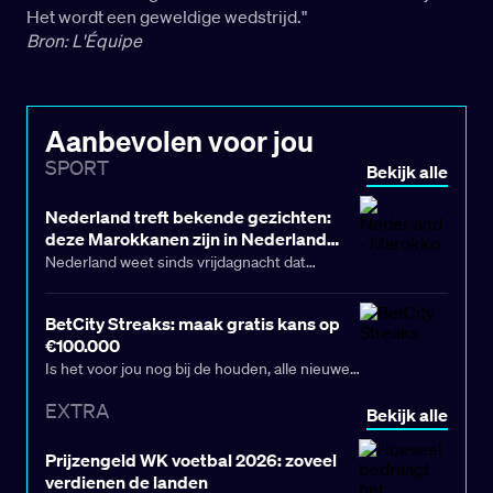
Het wordt een geweldige wedstrijd."
Bron: L'Équipe
Aanbevolen voor jou
SPORT
Bekijk alle
Nederland treft bekende gezichten:
deze Marokkanen zijn in Nederland
geboren
Nederland weet sinds vrijdagnacht dat
Marokko de tegenstander is in de zestiende
finale van het WK 2026. De wedstrijd wordt in
BetCity Streaks: maak gratis kans op
de nacht van maandag op dinsdag (03.00 uur
€100.000
Nederlandse tijd) gespeeld, dus de wekker
Is het voor jou nog bij de houden, alle nieuwe
mag gezet worden. Met de grote en fanatieke
features bij BetCity? Na het toevoegen van
achterban van zowel Oranje als de
EXTRA
Bekijk alle
Vroege Uitbetaling en Slimme Wissel aan ons
Atlasleeuwen belooft het ook in Nederland
assortiment is het dit keer weer tijd voor een
een bijzondere WK-nacht te worden.
Prijzengeld WK voetbal 2026: zoveel
promotie: BetCity Streaks.
verdienen de landen