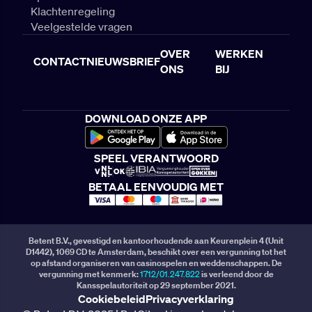
Klachtenregeling
Veelgestelde vragen
OVER
WERKEN
CONTACT
NIEUWSBRIEF
ONS
BIJ
DOWNLOAD ONZE APP
SPEEL VERANTWOORD
BETAAL EENVOUDIG MET
Betent B.V., gevestigd en kantoorhoudende aan Keurenplein 4 (Unit
D1442), 1069 CD te Amsterdam, beschikt over een vergunning tot het
op afstand organiseren van casinospelen en weddenschappen. De
vergunning met kenmerk:
1712/01.247.822
is verleend door de
Kansspelautoriteit op 29 september 2021.
Cookiebeleid
Privacyverklaring