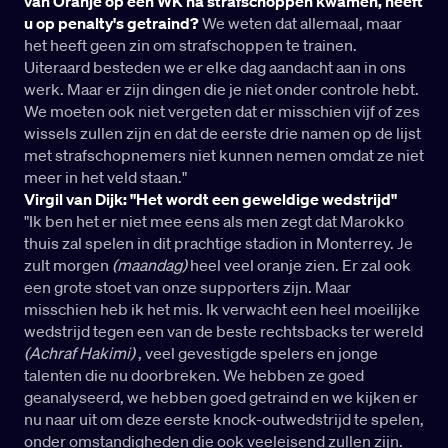
van Oranje op een WK na strafschoppen kwamen, heeft
u op penalty's getraind?
We weten dat allemaal, maar
het heeft geen zin om strafschoppen te trainen.
Uiteraard besteden we er elke dag aandacht aan in ons
werk. Maar er zijn dingen die je niet onder controle hebt.
We moeten ook niet vergeten dat er misschien vijf of zes
wissels zullen zijn en dat de eerste drie namen op de lijst
met strafschopnemers niet kunnen nemen omdat ze niet
meer in het veld staan."
Virgil van Dijk: "Het wordt een geweldige wedstrijd"
"Ik ben het er niet mee eens als men zegt dat Marokko
thuis zal spelen in dit prachtige stadion in Monterrey. Je
zult morgen
(maandag)
heel veel oranje zien. Er zal ook
een grote stoet van onze supporters zijn. Maar
misschien heb ik het mis. Ik verwacht een heel moeilijke
wedstrijd tegen een van de beste rechtsbacks ter wereld
(Achraf Hakimi)
, veel gevestigde spelers en jonge
talenten die nu doorbreken. We hebben ze goed
geanalyseerd, we hebben goed getraind en we kijken er
nu naar uit om deze eerste knock-outwedstrijd te spelen,
onder omstandigheden die ook veeleisend zullen zijn.