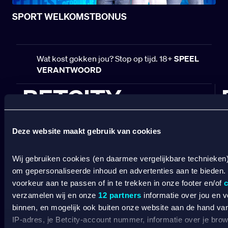
SPORT WELKOMSTBONUS
Wat kost gokken jou? Stop op tijd. 18+
SPEEL
VERANTWOORD
BETCITY
SPORTSBOOK
Deze website maakt gebruik van cookies
Wedden op sport
S
Wedden op voetbal
G
Wij gebruiken cookies (en daarmee vergelijkbare technieken
Wedden op Eredivisie
C
om gepersonaliseerde inhoud en advertenties aan te bieden.
Wedden op Ajax
L
voorkeur aan te passen of in te trekken in onze footer en/of
c
Wedden op PSV
B
verzamelen wij en onze
12 partners
informatie over jou en 
Wedden op Feyenoord
B
binnen, en mogelijk ook buiten onze website aan de hand van 
IP-adres, je Betcity-account nummer, informatie over je brows