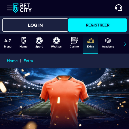
LOG IN
REGISTREER
Menu
Home
Sport
Wedtips
Casino
Extra
Academy
Form
Home
|
Extra