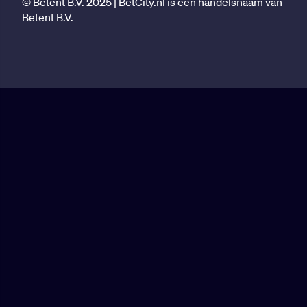
© Betent B.V. 2025 | BetCity.nl is een handelsnaam van
Betent B.V.