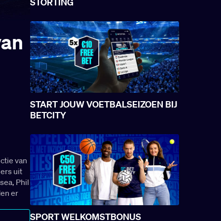
STORTING
van
START JOUW VOETBALSEIZOEN BIJ
BETCITY
ctie van
ers uit
sea, Phil
den er
SPORT WELKOMSTBONUS