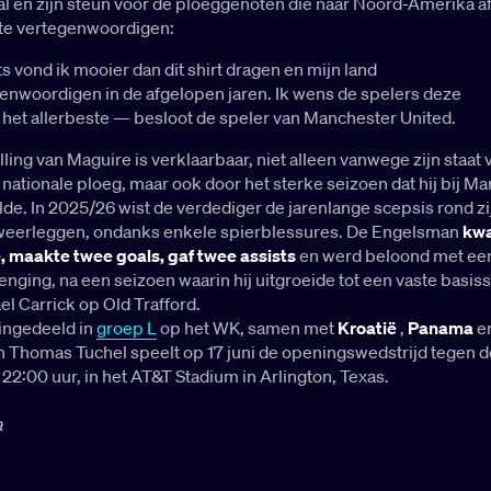
al en zijn steun voor de ploeggenoten die naar Noord-Amerika a
 te vertegenwoordigen:
s vond ik mooier dan dit shirt dragen en mijn land
enwoordigen in de afgelopen jaren. Ik wens de spelers deze
het allerbeste — besloot de speler van Manchester United.
lling van Maguire is verklaarbaar, niet alleen vanwege zijn staat 
e nationale ploeg, maar ook door het sterke seizoen dat hij bij M
de. In 2025/26 wist de verdediger de jarenlange scepsis rond zi
weerleggen, ondanks enkele spierblessures. De Engelsman
kw
e, maakte twee goals, gaf twee assists
en werd beloond met ee
enging, na een seizoen waarin hij uitgroeide tot een vaste basis
l Carrick op Old Trafford.
 ingedeeld in
groep L
op het WK, samen met
Kroatië
,
Panama
e
n Thomas Tuchel speelt op 17 juni de openingswedstrijd tegen d
22:00 uur, in het AT&T Stadium in Arlington, Texas.
a