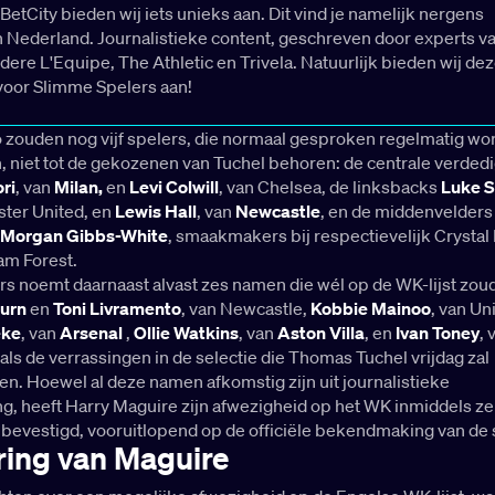
BetCity bieden wij iets unieks aan. Dit vind je namelijk nergens
n Nederland. Journalistieke content, geschreven door experts v
dere L'Equipe, The Athletic en Trivela. Natuurlijk bieden wij de
voor Slimme Spelers aan!
io zouden nog vijf spelers, die normaal gesproken regelmatig w
 niet tot de gekozenen van Tuchel behoren: de centrale verded
ri
, van
Milan,
en
Levi Colwill
, van Chelsea, de linksbacks
Luke 
ter United, en
Lewis Hall
, van
Newcastle
, en de middenvelder
Morgan Gibbs-White
, smaakmakers bij respectievelijk Crystal
am Forest.
rs noemt daarnaast alvast zes namen die wél op de WK-lijst zou
urn
en
Toni Livramento
, van Newcastle,
Kobbie Mainoo
, van Un
eke
, van
Arsenal
,
Ollie Watkins
, van
Aston Villa
, en
Ivan Toney
, 
 als de verrassingen in de selectie die Thomas Tuchel vrijdag zal
. Hoewel al deze namen afkomstig zijn uit journalistieke
g, heeft Harry Maguire zijn afwezigheid op het WK inmiddels ze
 bevestigd, vooruitlopend op de officiële bekendmaking van de s
ring van Maguire