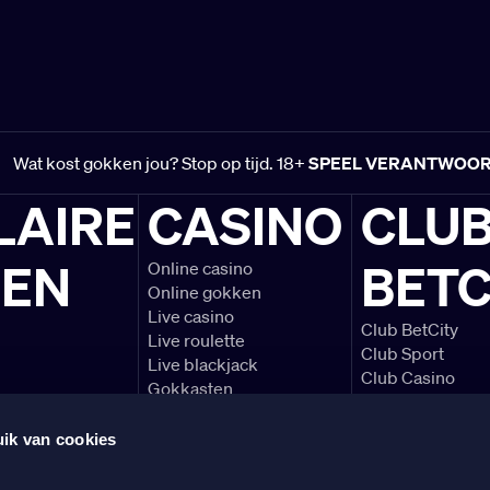
Wat kost gokken jou? Stop op tijd. 18+
SPEEL VERANTWOO
LAIRE
CASINO
CLU
LEN
BETC
Online casino
Online gokken
Live casino
Club BetCity
Live roulette
Club Sport
Live blackjack
Club Casino
Gokkasten
Voetbal voorbe
Blackjack spelre
ik van cookies
Alles over de Ere