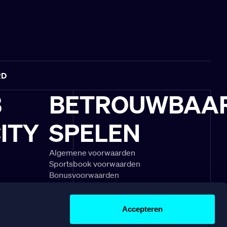
RD
B
BETROUWBAA
ITY
SPELEN
Algemene voorwaarden
Sportsbook voorwaarden
Bonusvoorwaarden
schouwingen
Speel Verantwoord
gels & uitleg
Klachtenregeling
divisie
Veelgestelde vragen
Accepteren