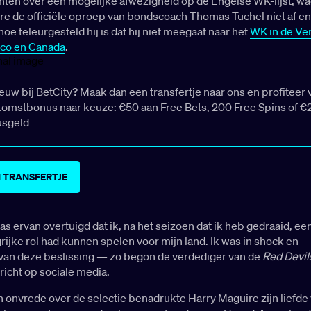
hten over een mogelijke afwezigheid op de Engelse WK-lijst, wa
re de officiële oproep van bondscoach Thomas Tuchel niet af e
 hoe teleurgesteld hij is dat hij niet meegaat naar het
WK in de Ve
ico en Canada
.
ieuw bij BetCity? Maak dan een transfertje naar ons en profiteer 
omstbonus naar keuze: €50 aan Free Bets, 200 Free Spins of €
usgeld
 TRANSFERTJE
as ervan overtuigd dat ik, na het seizoen dat ik heb gedraaid, ee
rijke rol had kunnen spelen voor mijn land. Ik was in shock en
van deze beslissing — zo begon de verdediger van de
Red Devil
ericht op sociale media.
 onvrede over de selectie benadrukte Harry Maguire zijn liefde 