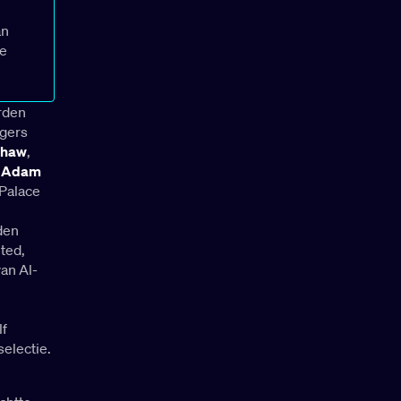
an
ze
orden
igers
Shaw
,
s
Adam
 Palace
den
ited,
van Al-
lf
electie.