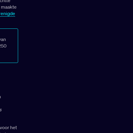
chtte
n maakte
renigde
van
250
n
s
voor het