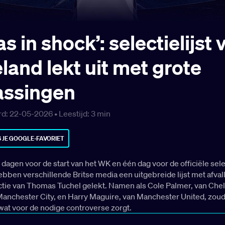
as in shock’: selectielijst 
land lekt uit met grote
assingen
d: 22-05-2026 •
Leestijd:
3
min
 JE GOOGLE-FAVORIET
dagen voor de start van het WK en één dag voor de officiële sele
bben verschillende Britse media een uitgebreide lijst met afvall
tie van Thomas Tuchel gelekt. Namen als Cole Palmer, van Chel
Manchester City, en Harry Maguire, van Manchester United, zou
n, wat voor de nodige controverse zorgt.