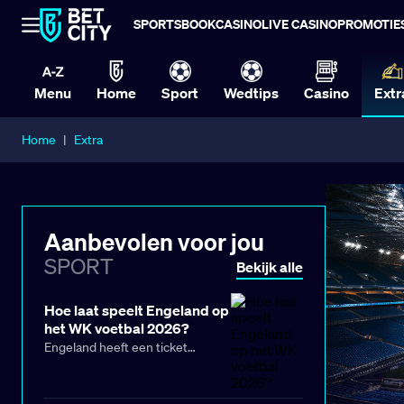
SPORTSBOOK
CASINO
LIVE CASINO
PROMOTIE
Menu
Home
Sport
Wedtips
Casino
Extr
Home
|
Extra
Aanbevolen voor jou
SPORT
Bekijk alle
Hoe laat speelt Engeland op
het WK voetbal 2026?
Engeland heeft een ticket
bemachtigd voor het WK voetbal
2026. De ‘Three Lions’ maken