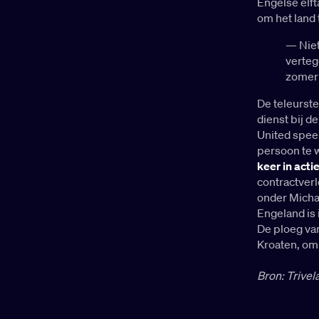
Engelse elft
om het land
— Niet
verteg
zomer 
De teleurste
dienst bij d
United speel
persoon te 
keer in acti
contractverl
onder Michae
Engeland is
De ploeg va
Kroaten, om 
Bron: Trivel