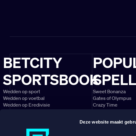
BETCITY
POPU
SPORTSBOOK
SPEL
Wedden op sport
Sweet Bonanza
Wedden op voetbal
Gates of Olympus
Wedden op Eredivisie
Crazy Time
Wedden op Ajax
Lightning Roulette
Wedden op PSV
Big Bass Bonanza
Deze website maakt gebru
Wedden op Feyenoord
Book of Dead