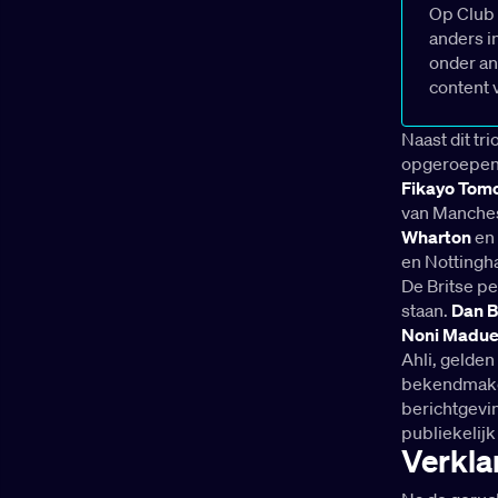
Op Club 
plaatste, belandden in groep L
met Kroatië, Ghana en Panama.
anders i
onder an
content 
Naast dit tr
opgeroepen,
Fikayo Tomo
van Manches
Wharton
en
en Nottingh
De Britse pe
staan.
Dan B
Noni Madu
Ahli, gelden
bekendmaken
berichtgevin
publiekelijk
Verkla