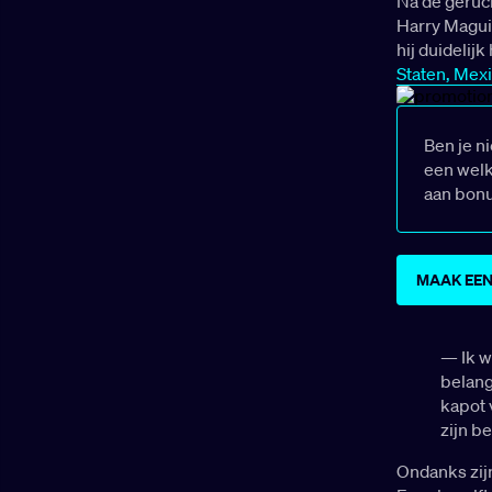
Na de geruc
Harry Magui
hij duidelijk
Staten, Mex
Ben je n
een welk
aan bon
MAAK EEN
— Ik w
belang
kapot 
zijn b
Ondanks zijn