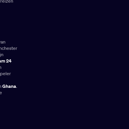
freizen
van
anchester
jn
am 24
n
speler
n
Ghana
.
e