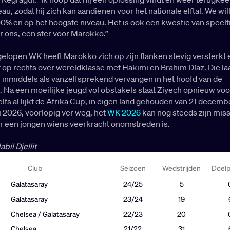
au, zodat hij zich kan aandienen voor het nationale elftal. We wil
% en op het hoogste niveau. Het is ook een kwestie van speeltij
r ons, een ster voor Marokko.”
gelopen WK heeft Marokko zich op zijn flanken stevig versterkt 
 op rechts over wereldklasse met Hakimi en Brahim Díaz. Die la
 inmiddels als vanzelfsprekend vervangen in het hoofd van de
 Na een moeilijke jeugd vol obstakels staat Ziyech opnieuw voo
elfs al lijkt de Afrika Cup, in eigen land gehouden van 21 decem
ri 2026, voorlopig ver weg, het
WK 2026
kan nog steeds zijn miss
r een jongen wiens veerkracht onomstreden is.
bil Djellit