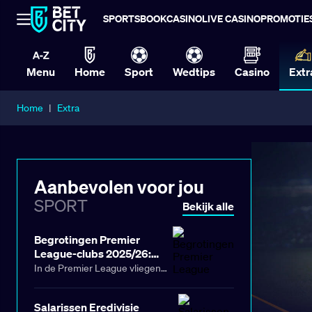
SPORTSBOOK
CASINO
LIVE CASINO
PROMOTIE
Menu
Home
Sport
Wedtips
Casino
Extr
Home
|
Extra
Aanbevolen voor jou
SPORT
Bekijk alle
Begrotingen Premier
League-clubs 2025/26:
ontdek ze op Club BetCity
In de Premier League vliegen
de miljoenen over de toonbank.
Sterker nog, de begrotingen
Salarissen Eredivisie