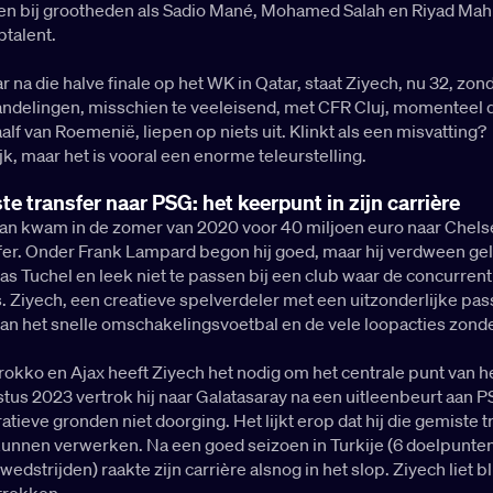
gen bij grootheden als Sadio Mané, Mohamed Salah en Riyad Mah
ptalent.
ar na die halve finale op het WK in Qatar, staat Ziyech, nu 32, zon
andelingen, misschien te veeleisend, met CFR Cluj, momenteel 
f van Roemenië, liepen op niets uit. Klinkt als een misvatting?
jk, maar het is vooral een enorme teleurstelling.
te transfer naar PSG: het keerpunt in zijn carrière
n kwam in de zomer van 2020 voor 40 miljoen euro naar Chels
er. Onder Frank Lampard begon hij goed, maar hij verdween gel
 Tuchel en leek niet te passen bij een club waar de concurrent
 Ziyech, een creatieve spelverdeler met een uitzonderlijke pas
van het snelle omschakelingsvoetbal en de vele loopacties zonde
rokko en Ajax heeft Ziyech het nodig om het centrale punt van he
ustus 2023 vertrok hij naar Galatasaray na een uitleenbeurt aan P
atieve gronden niet doorging. Het lijkt erop dat hij die gemiste t
kunnen verwerken. Na een goed seizoen in Turkije (6 doelpunten
 wedstrijden) raakte zijn carrière alsnog in het slop. Ziyech liet b
rtrekken.