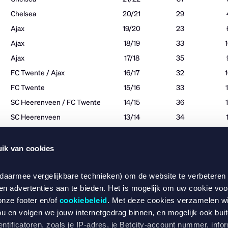
ik van cookies
 van Ziyech staan buiten kijk. Verwacht jij dat de linkspoot (op ko
er een club weet te vinden? Als we de Amsterdamse fans mogen
 daarmee vergelijkbare technieken) om de website te verbeteren
n harte welkom bij zijn oude cluppie Ajax.
en advertenties aan te bieden. Het is mogelijk om uw cookie voo
onze footer en/of
cookiebeleid
. Met deze cookies verzamelen w
Wat kost gokken jou? Stop op tijd. 18+
SPEEL VERANTWOO
ou en volgen we jouw internetgedrag binnen, en mogelijk ook bui
ntificatoren, zoals je IP-adres, je Betcity-account nummer, infor