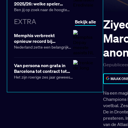
van het hoogste niveau van
2025/26: welke speler
Engeland gaan richting een
verdient het meest?
Ben jij op zoek naar de hoogte
miljard (!).
van de salarissen die in de
Ziye
EXTRA
Bekijk alle
Eredivisie worden uitgekeerd?
Dan ben je bij Club BetCity aan
Maro
het juiste adres.
Memphis verbreekt
opnieuw record bij
Nederland in WK-
Nederland zette een belangrijke
anon
kwalificatie
stap richting het
WK 2026
door
zondag (12) Finland met 4-0 te
Gepubliceer
Van persona non grata in
verslaan in de Europese
Barcelona tot contract tot
kwalificaties in de Johan Cruijff
2029: hoe Flick De Jong
Het zijn roerige zes jaar geweest
ArenA. De uitblinker was
MAAK ONS
transformeerde
voor Frenkie de Jong bij
Memphis Depay, die bij drie van
Barcelona. In 2019 werd hij als
de vier doelpunten nauw
Na een magis
een van de grootste beloften ter
betrokken was en weer een
Champions L
wereld aangetrokken vanuit Ajax.
record brak in het Oranje-shirt.
voetbal. Zes
De middenvelder beleefde
De in Dront
goede tijden, mindere fasen, liep
presteren. I
blessures op en stond zelfs
van de Atla
onder druk om vanwege zijn