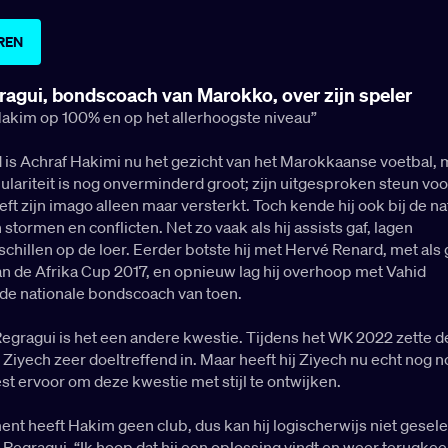
REN
ragui, bondscoach van Marokko, over zijn speler
Hakim op 100% en op het allerhoogste niveau”
d is Achraf Hakimi nu het gezicht van het Marokkaanse voetbal, 
lariteit is nog onverminderd groot; zijn uitgesproken steun voo
eft zijn imago alleen maar versterkt. Toch kende hij ook bij de na
 stormen en conflicten. Net zo vaak als hij assists gaf, lagen
hillen op de loer. Eerder botste hij met Hervé Renard, met als
van de Afrika Cup 2017, en opnieuw lag hij overhoop met Vahid
 de nationale bondscoach van toen.
egragui is het een andere kwestie. Tijdens het WK 2022 zette d
iyech zeer doeltreffend in. Maar heeft hij Ziyech nu echt nog n
st ervoor om deze kwestie met stijl te ontwijken.
nt heeft Hakim geen club, dus kan hij logischerwijs niet gesel
 Regragui. “Ik hoop dat hij een oplossing vindt en weer terugkeer