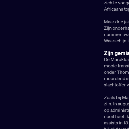
zich te voe
hoge salaris te vertrekken, zodat
Africaans to
de Catalanen hun financiële crisis
zouden kunnen verlichten.
Maar drie ja
Zijn onderh
nummer twaal
Waarschijnli
Zijn gemis
De Marokkaa
mooie transf
onder Thomas
moordend is.
slachtoffer 
Zoals bij Ma
zijn. In aug
op administr
nooit heeft 
assists in 18
hij wilde ve