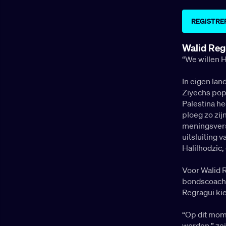
REGISTRE
Walid Reg
“We willen 
In eigen lan
Ziyechs popu
Palestina he
ploeg zo zijn
meningsversc
uitsluiting 
Halilhodzic,
Voor Walid R
bondscoach Z
Regragui kie
“Op dit mome
worden,” zei