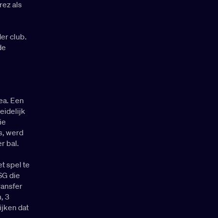
rez als
der club.
de
ea. Een
eidelijk
ie
s, werd
r bal.
t spel te
SG die
ransfer
, 3
lijken dat