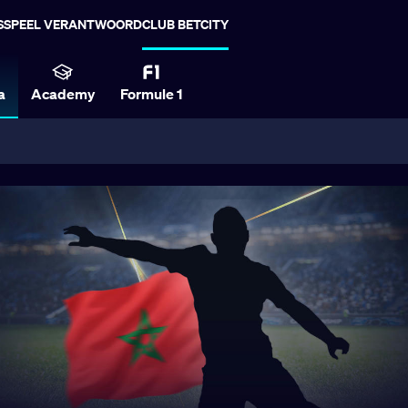
S
SPEEL VERANTWOORD
CLUB BETCITY
a
Academy
Formule 1