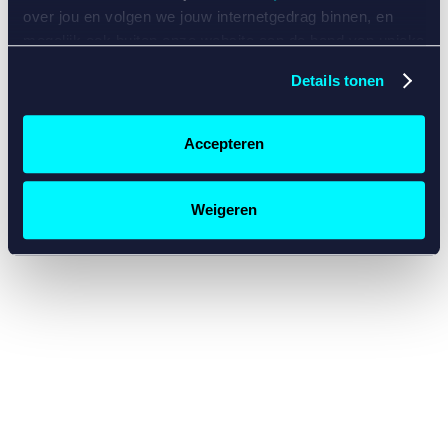
console for more information)
.
over jou en volgen we jouw internetgedrag binnen, en
mogelijk ook buiten onze website aan de hand van unieke
identificatoren, zoals je IP-adres, je Betcity-account
Details tonen
nummer, informatie over je browser, je apparaat of je
besturingssysteem. Wij bouwen zo jouw persoonlijke
profiel op. Hiermee passen wij onze website en
Accepteren
communicatie aan op jouw voorkeuren. Ook kunnen we
zo gerichte advertenties laten zien op basis van jouw
recente internetgedrag. Specifiek gebruiken wij en onze
Weigeren
partners de data voor de volgende doeleinden:
Advertentie- en contentmeting, inzichten in het publiek
en in productontwikkeling;
Gepersonaliseerde content;
Gepersonaliseerde advertenties;
Sociale media functionaliteit.
Lees hierover meer in
ons
cookiebeleid
en
privacybeleid
.