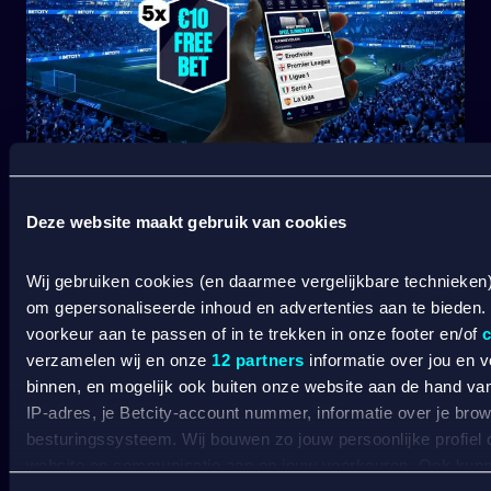
START JOUW VOETBALSEIZOEN BIJ BETCITY
Deze website maakt gebruik van cookies
Wij gebruiken cookies (en daarmee vergelijkbare technieken
om gepersonaliseerde inhoud en advertenties aan te bieden.
voorkeur aan te passen of in te trekken in onze footer en/of
c
verzamelen wij en onze
12 partners
informatie over jou en 
binnen, en mogelijk ook buiten onze website aan de hand van 
IP-adres, je Betcity-account nummer, informatie over je brows
besturingssysteem. Wij bouwen zo jouw persoonlijke profiel
SPORT WELKOMSTBONUS
website en communicatie aan op jouw voorkeuren. Ook kunne