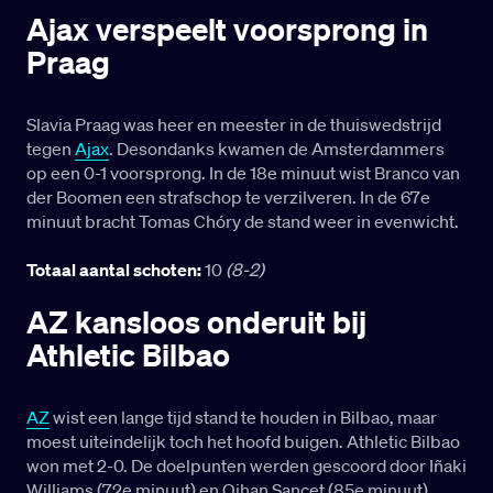
Ajax verspeelt voorsprong in
Praag
Slavia Praag was heer en meester in de thuiswedstrijd
tegen
Ajax
. Desondanks kwamen de Amsterdammers
op een 0-1 voorsprong. In de 18e minuut wist Branco van
der Boomen een strafschop te verzilveren. In de 67e
minuut bracht Tomas Chóry de stand weer in evenwicht.
Totaal aantal schoten:
10
(8-2)
AZ kansloos onderuit bij
Athletic Bilbao
AZ
wist een lange tijd stand te houden in Bilbao, maar
moest uiteindelijk toch het hoofd buigen. Athletic Bilbao
won met 2-0. De doelpunten werden gescoord door Iñaki
Williams (72e minuut) en Oihan Sancet (85e minuut).