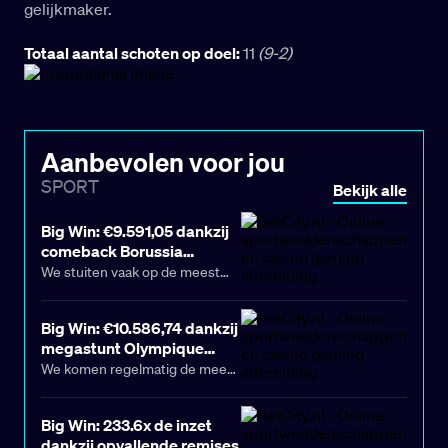
gelijkmaker.
Totaal aantal schoten op doel:
11
(9-2)
Aanbevolen voor jou
SPORT
Bekijk alle
Big Win: €9.591,05 dankzij
comeback Borussia
Dortmund
We stuiten vaak op de meest
opvallende weddenschappen,
en soms levert dat een
Big Win: €10.586,74 dankzij
geweldige winst op voor een
megastunt Olympique
BetCity-speler! Zo ook
Marseille
We komen regelmatig de meest
afgelopen weekend, toen een
bizarre weddenschappen tegen,
Grote Speler een
en af en toe leidt dat tot een
Big Win: 233.6x de inzet
indrukwekkende geldprijs van
enorme winst voor een BetCity-
dankzij opvallende remises