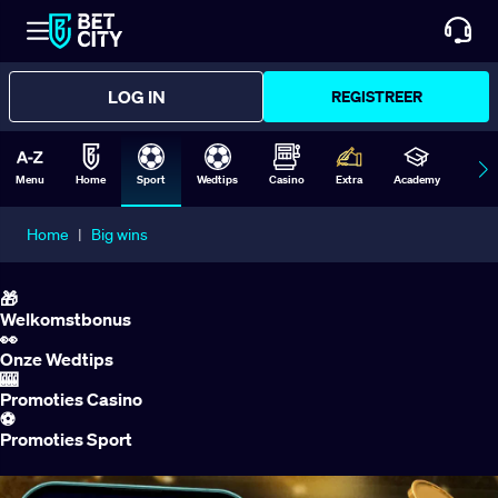
LOG IN
REGISTREER
Menu
Home
Sport
Wedtips
Casino
Extra
Academy
Form
Home
|
Big wins