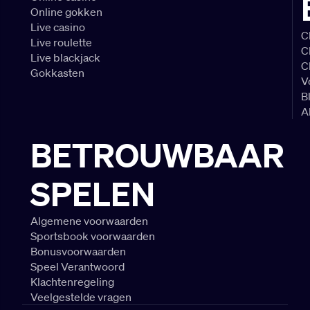
Online gokken
Live casino
C
Live roulette
C
Live blackjack
C
Gokkasten
V
B
A
BETROUWBAAR
SPELEN
Algemene voorwaarden
Sportsbook voorwaarden
Bonusvoorwaarden
Speel Verantwoord
Klachtenregeling
Veelgestelde vragen