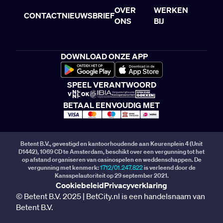
OVER
WERKEN
CONTACT
NIEUWSBRIEF
ONS
BIJ
DOWNLOAD ONZE APP
SPEEL VERANTWOORD
BETAAL EENVOUDIG MET
Betent B.V., gevestigd en kantoorhoudende aan Keurenplein 4 (Unit
D1442), 1069 CD te Amsterdam, beschikt over een vergunning tot het
op afstand organiseren van casinospelen en weddenschappen. De
vergunning met kenmerk:
1712/01.247.822
is verleend door de
Kansspelautoriteit op 29 september 2021.
Cookiebeleid
Privacyverklaring
© Betent B.V. 2025 | BetCity.nl is een handelsnaam van
Betent B.V.