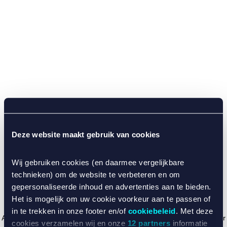
Deze website maakt gebruik van cookies
Wij gebruiken cookies (en daarmee vergelijkbare
technieken) om de website te verbeteren en om
gepersonaliseerde inhoud en advertenties aan te bieden.
Het is mogelijk om uw cookie voorkeur aan te passen of
in te trekken in onze footer en/of
cookiebeleid
. Met deze
Application error: a client-side exception has occurred (see the browser
cookies verzamelen wij en onze
12 partners
informatie