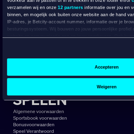
CASINO
voorkeur aan te passen of in te trekken in onze footer en/of
c
verzamelen wij en onze
12 partners
informatie over jou en 
Online casino
binnen, en mogelijk ook buiten onze website aan de hand van 
Online gokken
IP-adres, je Betcity-account nummer, informatie over je brows
Live casino
besturingssysteem. Wij bouwen zo jouw persoonlijke profiel
C
Live roulette
website en communicatie aan op jouw voorkeuren. Ook kunne
C
Live blackjack
laten zien op basis van jouw recente internetgedrag. Specifi
C
Gokkasten
V
de data voor de volgende doeleinden:
B
Advertentie- en contentmeting, inzichten in het publiek en
A
Gepersonaliseerde content;
Accepteren
Gepersonaliseerde advertenties;
BETROUWBAAR
Sociale media functionaliteit.
Lees hierover meer in ons
cookiebeleid
en
privacybeleid
.
Weigeren
SPELEN
Algemene voorwaarden
Sportsbook voorwaarden
Bonusvoorwaarden
Speel Verantwoord