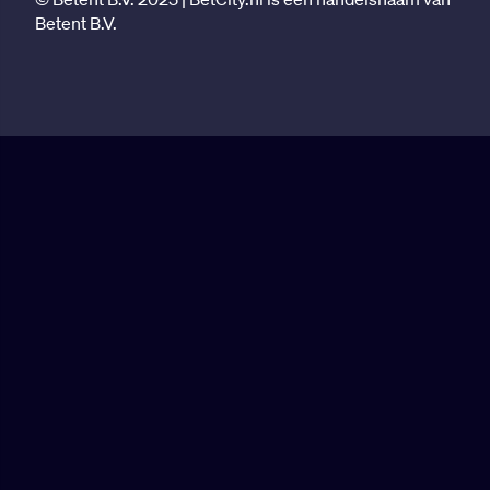
Betent B.V.