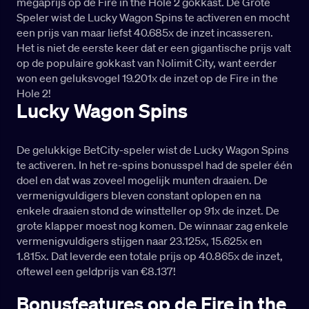
megaprijs op de Fire in the Hole 2 gokkast. De Grote
Speler wist de Lucky Wagon Spins te activeren en mocht
een prijs van maar liefst 40.685x de inzet incasseren.
Het is niet de eerste keer dat er een gigantische prijs valt
op de populaire gokkast van Nolimit City, want eerder
won een geluksvogel 19.201x de inzet op de Fire in the
Hole 2!
Lucky Wagon Spins
De gelukkige BetCity-speler wist de Lucky Wagon Spins
te activeren. In het re-spins bonusspel had de speler één
doel en dat was zoveel mogelijk munten draaien. De
vermenigvuldigers bleven constant oplopen en na
enkele draaien stond de winstteller op 91x de inzet. De
grote klapper moest nog komen. De winnaar zag enkele
vermenigvuldigers stijgen naar 23.125x, 15.625x en
1.815x. Dat leverde een totale prijs op 40.865x de inzet,
oftewel een geldprijs van €8.137!
Bonusfeatures op de Fire in the