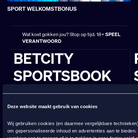
SPORT WELKOMSTBONUS
Wat kost gokken jou? Stop op tijd. 18+
SPEEL
VERANTWOORD
BETCITY
SPORTSBOOK
Wedden op sport
S
Wedden op voetbal
G
Wedden op Eredivisie
C
Deze website maakt gebruik van cookies
Wedden op Ajax
L
Wedden op PSV
B
Wedden op Feyenoord
B
Wij gebruiken cookies (en daarmee vergelijkbare technieken
om gepersonaliseerde inhoud en advertenties aan te bieden.