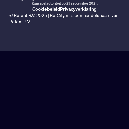
Kansspelautoriteit op 29 september 2021.
Cookiebeleid
Privacyverklaring
© Betent B.V. 2025 | BetCity.nl is een handelsnaam van
Betent B.V.