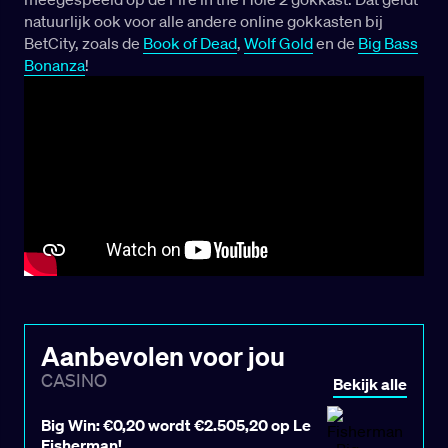
natuurlijk ook voor alle andere online gokkasten bij
BetCity, zoals de
Book of Dead
,
Wolf Gold
en de
Big Bass
Bonanza
!
Aanbevolen voor jou
CASINO
Bekijk alle
Big Win: €0,20 wordt €2.505,20 op Le
Fisherman!