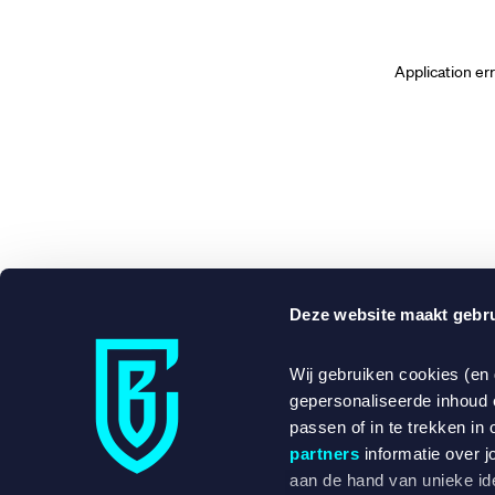
Application er
Deze website maakt gebru
Wij gebruiken cookies (en
gepersonaliseerde inhoud 
passen of in te trekken in 
partners
informatie over j
aan de hand van unieke ide