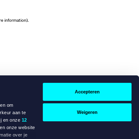
re information)
.
Accepteren
 en om
Weigeren
rkeur aan te
ij en onze
12
ten onze website
matie over je