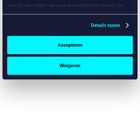
console for more information)
.
over jou en volgen we jouw internetgedrag binnen, en
mogelijk ook buiten onze website aan de hand van unieke
identificatoren, zoals je IP-adres, je Betcity-account
Details tonen
nummer, informatie over je browser, je apparaat of je
besturingssysteem. Wij bouwen zo jouw persoonlijke
profiel op. Hiermee passen wij onze website en
Accepteren
communicatie aan op jouw voorkeuren. Ook kunnen we
zo gerichte advertenties laten zien op basis van jouw
recente internetgedrag. Specifiek gebruiken wij en onze
Weigeren
partners de data voor de volgende doeleinden:
Advertentie- en contentmeting, inzichten in het publiek
en in productontwikkeling;
Gepersonaliseerde content;
Gepersonaliseerde advertenties;
Sociale media functionaliteit.
Lees hierover meer in
ons
cookiebeleid
en
privacybeleid
.