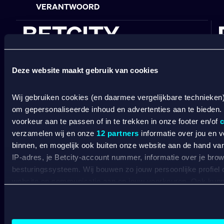
VERANTWOORD
BETCITY
SPORTSBOOK
Deze website maakt gebruik van cookies
Wedden op sport
S
Wedden op voetbal
G
Wij gebruiken cookies (en daarmee vergelijkbare technieken
Wedden op Eredivisie
C
om gepersonaliseerde inhoud en advertenties aan te bieden.
Wedden op Ajax
L
voorkeur aan te passen of in te trekken in onze footer en/of
c
Wedden op PSV
B
verzamelen wij en onze
12 partners
informatie over jou en 
Wedden op Feyenoord
B
binnen, en mogelijk ook buiten onze website aan de hand van 
IP-adres, je Betcity-account nummer, informatie over je brows
CASINO
besturingssysteem. Wij bouwen zo jouw persoonlijke profiel
website en communicatie aan op jouw voorkeuren. Ook kunne
Online casino
laten zien op basis van jouw recente internetgedrag. Specifi
Online gokken
de data voor de volgende doeleinden:
Live casino
C
Advertentie- en contentmeting, inzichten in het publiek en
Live roulette