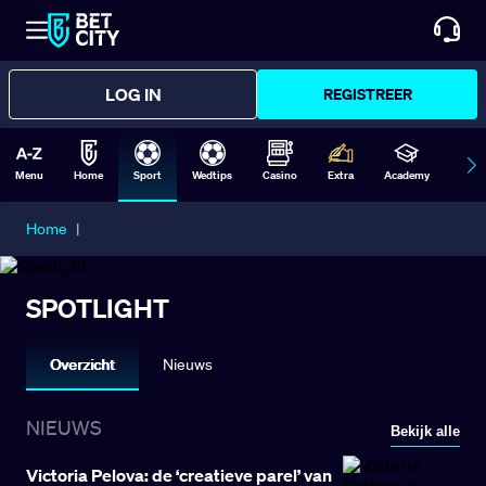
LOG IN
REGISTREER
Menu
Home
Sport
Wedtips
Casino
Extra
Academy
Form
Home
|
SPOTLIGHT
Overzicht
Nieuws
NIEUWS
Bekijk alle
Victoria Pelova: de ‘creatieve parel’ van