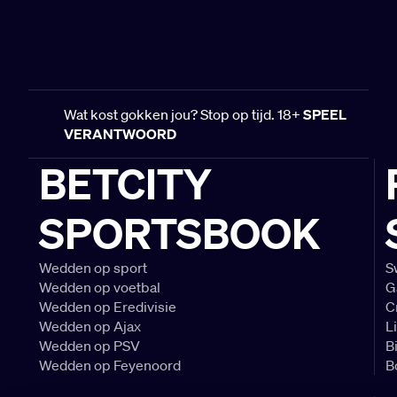
Wat kost gokken jou? Stop op tijd. 18+
SPEEL
VERANTWOORD
BETCITY
SPORTSBOOK
Wedden op sport
S
Wedden op voetbal
G
Wedden op Eredivisie
C
Wedden op Ajax
L
Wedden op PSV
B
Wedden op Feyenoord
B