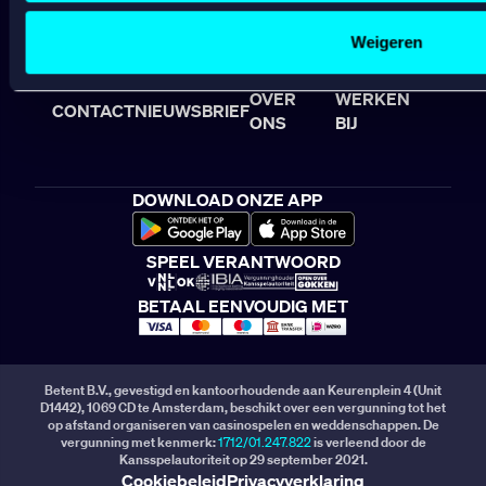
Speel Verantwoord
Sociale media functionaliteit.
Klachtenregeling
Lees hierover meer in ons
cookiebeleid
en
privacybeleid
.
Weigeren
Veelgestelde vragen
OVER
WERKEN
CONTACT
NIEUWSBRIEF
ONS
BIJ
DOWNLOAD ONZE APP
SPEEL VERANTWOORD
BETAAL EENVOUDIG MET
Betent B.V., gevestigd en kantoorhoudende aan Keurenplein 4 (Unit
D1442), 1069 CD te Amsterdam, beschikt over een vergunning tot het
op afstand organiseren van casinospelen en weddenschappen. De
vergunning met kenmerk:
1712/01.247.822
is verleend door de
Kansspelautoriteit op 29 september 2021.
Cookiebeleid
Privacyverklaring