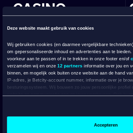
CASINO
Online casino
Online gokken
Deze website maakt gebruik van cookies
Live casino
C
Live roulette
C
Wij gebruiken cookies (en daarmee vergelijkbare technieken
Live blackjack
C
om gepersonaliseerde inhoud en advertenties aan te bieden.
Gokkasten
V
voorkeur aan te passen of in te trekken in onze footer en/of
c
B
verzamelen wij en onze
12 partners
informatie over jou en 
A
binnen, en mogelijk ook buiten onze website aan de hand van 
IP-adres, je Betcity-account nummer, informatie over je brows
BETROUWBAAR
besturingssysteem. Wij bouwen zo jouw persoonlijke profiel
website en communicatie aan op jouw voorkeuren. Ook kunne
SPELEN
laten zien op basis van jouw recente internetgedrag. Specifi
de data voor de volgende doeleinden:
Algemene voorwaarden
Advertentie- en contentmeting, inzichten in het publiek en
Sportsbook voorwaarden
Gepersonaliseerde content;
Accepteren
Bonusvoorwaarden
Gepersonaliseerde advertenties;