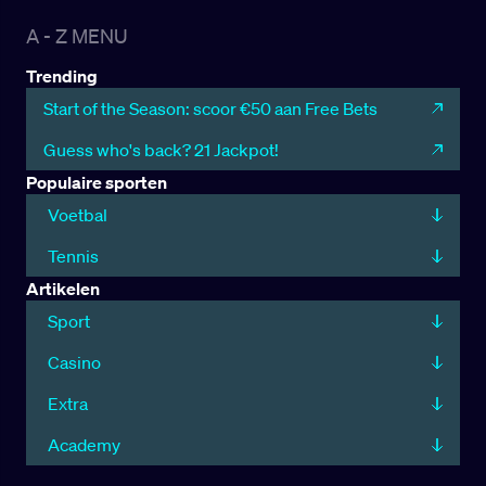
A - Z MENU
Trending
Start of the Season: scoor €50 aan Free Bets
Guess who's back? 21 Jackpot!
Populaire sporten
Voetbal
Tennis
Artikelen
Sport
Casino
Extra
Academy