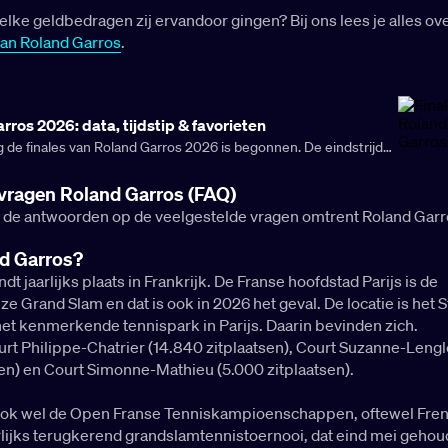
ke geldbedragen zij ervandoor gingen? Bij ons lees je alles ov
van Roland Garros
.
rros 2026: data, tijdstip & favorieten
ng de finales van Roland Garros 2026 is begonnen. De eindstrijd
m komt steeds dichterbij, want op zaterdag 6 en zondag 7 juni is
er stadion het toneel voor de finales van Roland Garros.
vragen Roland Garros (FAQ)
r de antwoorden op de veelgestelde vragen omtrent Roland Garr
nd Garros?
dt jaarlijks plaats in Frankrijk. De Franse hoofdstad Parijs is de
e Grand Slam en dat is ook in 2026 het geval. De locatie is het 
et kenmerkende tennispark in Parijs. Daarin bevinden zich.
ourt Philippe-Chatrier (14.840 zitplaatsen), Court Suzanne-Leng
sen) en Court Simonne-Mathieu (5.000 zitplaatsen).
ook wel de Open Franse Tenniskampioenschappen, oftewel Fre
rlijks terugkerend grandslamtennistoernooi, dat eind mei geho