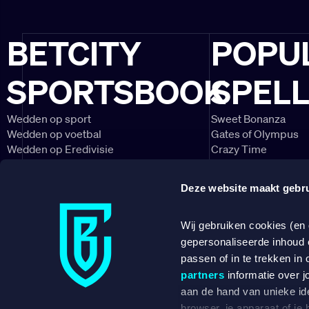
BETCITY
POPU
SPORTSBOOK
SPEL
Wedden op sport
Sweet Bonanza
Wedden op voetbal
Gates of Olympus
Wedden op Eredivisie
Crazy Time
Wedden op Ajax
Lightning Roulette
Wedden op PSV
Big Bass Bonanza
Deze website maakt gebru
Wedden op Feyenoord
Book of Dead
CONTACT
NIEUWSBRIEF
Wij gebruiken cookies (en
gepersonaliseerde inhoud 
DOWNLOAD ONZE APP
passen of in te trekken in 
partners
informatie over j
aan de hand van unieke ide
browser, je apparaat of je