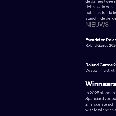
de dames twee se
tiebreak in de v
tiebreak tot de 
stand in de derd
NIEUWS
Favorieten Rolan
Roland Garros 2026
Parijs, waar de gr
Slam-titel. De afg
verrassingen liggen 
Roland Garros 20
De spanning stijgt:
met 7 juni barst h
Winnaars
Garros in Parijs. Wi
de uitzending op tv 
In 2025 stonden 
Spanjaard verloo
zijn naam te sch
wist te winnen v