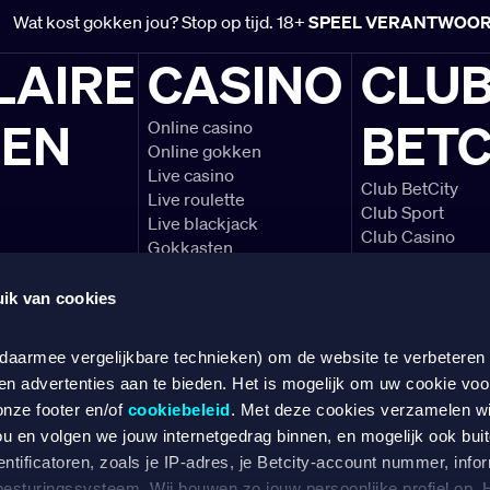
Wat kost gokken jou? Stop op tijd. 18+
SPEEL VERANTWOO
LAIRE
CASINO
CLU
LEN
BETC
Online casino
Online gokken
Live casino
Club BetCity
Live roulette
Club Sport
Live blackjack
Club Casino
Gokkasten
Voetbal voorbe
Blackjack spelre
ik van cookies
Alles over de Ere
 daarmee vergelijkbare technieken) om de website te verbeteren
en advertenties aan te bieden. Het is mogelijk om uw cookie voo
SPEEL VERANTWOORD
onze footer en/of
cookiebeleid
. Met deze cookies verzamelen w
ou en volgen we jouw internetgedrag binnen, en mogelijk ook bui
ntificatoren, zoals je IP-adres, je Betcity-account nummer, infor
 besturingssysteem. Wij bouwen zo jouw persoonlijke profiel op