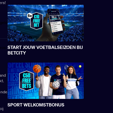
ers!
START JOUW VOETBALSEIZOEN BIJ
BETCITY
land
kt.
e
gende
SPORT WELKOMSTBONUS
bij