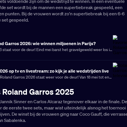
ts voldoende zijn om de wedstrijd te winnen. In een eventuele
ijfde set wordt bij de mannen een supertiebreak gespeeld, een
tien punten. Bij de vrouwen wordt zo'n supertiebreak bij een 6-6
e set gespeeld.
d Garros 2026: wie winnen miljoenen in Parijs?
 staat voor de deur! Eind mei barst het gravelgeweld weer los in
ootste tennissers ter wereld strijden om de felbegeerde Grand
elopen jaren maakten de topfavorieten hun status waar, maar
altijd op de loer.
26 op tv en livestream: zo kijk je alle wedstrijden live
 Roland Garros 2026 staat weer voor de deur! Van 18 mei tot en
et spektakel los op het beroemde gravel van het Stade Roland
 Roland Garros 2025
l jij weten hoe je de beste wedstrijden live kunt volgen, of waar je
of via een livestream vindt? Je leest het hier!
Jannik Sinner en Carlos Alcaraz tegenover elkaar in de finale. D
r de eerste twee sets, maar wist uiteindelijk alsnog het toernooi
rijven. De winst bij de vrouwen ging naar Coco Gauff, die verras
an Sabalenka.