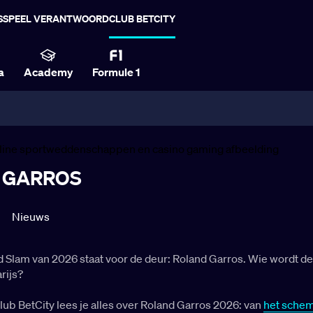
S
SPEEL VERANTWOORD
CLUB BETCITY
a
Academy
Formule 1
 GARROS
Nieuws
Slam van 2026 staat voor de deur: Roland Garros. Wie wordt de
rijs?
 Club BetCity lees je alles over Roland Garros 2026: van
het sche