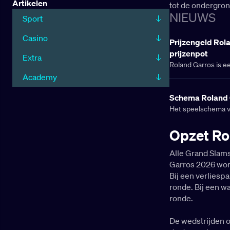
Artikelen
tot de ondergrond
NIEUWS
Sport
Casino
Prijzengeld Rola
prijzenpot
Extra
Roland Garros is ee
Parijs. Het toernoo
Academy
intensiteit en rijk
Schema Roland 
in de wereld van p
Het speelschema va
prijzenpot.
juni staat Parijs w
Opzet Ro
het jaar.
Alle Grand Slams
Garros 2026 wor
Bij een verliespa
ronde. Bij een w
ronde.
De wedstrijden op