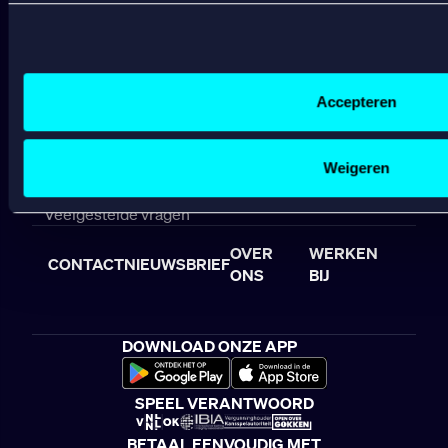
BETROUWBAAR
laten zien op basis van jouw recente internetgedrag. Specifi
SPELEN
de data voor de volgende doeleinden:
Advertentie- en contentmeting, inzichten in het publiek en
Gepersonaliseerde content;
Accepteren
Algemene voorwaarden
Gepersonaliseerde advertenties;
Sportsbook voorwaarden
Sociale media functionaliteit.
Bonusvoorwaarden
Lees hierover meer in ons
cookiebeleid
en
privacybeleid
.
Weigeren
Speel Verantwoord
Klachtenregeling
Veelgestelde vragen
OVER
WERKEN
CONTACT
NIEUWSBRIEF
ONS
BIJ
DOWNLOAD ONZE APP
SPEEL VERANTWOORD
BETAAL EENVOUDIG MET