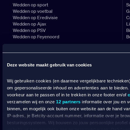
Wedden op sport
S
Wedden op voetbal
G
Wedden op Eredivisie
C
Wedden op Ajax
L
Wedden op PSV
B
Wedden op Feyenoord
B
CASINO
Deze website maakt gebruik van cookies
Online casino
Online gokken
Live casino
Wij gebruiken cookies (en daarmee vergelijkbare technieken
C
Live roulette
om gepersonaliseerde inhoud en advertenties aan te bieden.
C
Live blackjack
C
voorkeur aan te passen of in te trekken in onze footer en/of
c
Gokkasten
V
verzamelen wij en onze
12 partners
informatie over jou en 
B
binnen, en mogelijk ook buiten onze website aan de hand van 
A
IP-adres, je Betcity-account nummer, informatie over je brows
besturingssysteem. Wij bouwen zo jouw persoonlijke profiel
website en communicatie aan op jouw voorkeuren. Ook kunne