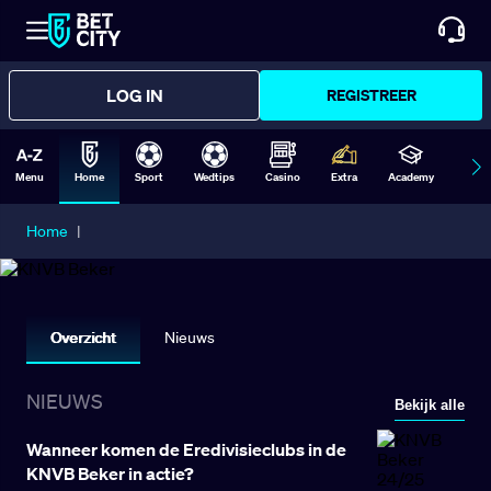
LOG IN
REGISTREER
Menu
Home
Sport
Wedtips
Casino
Extra
Academy
Form
Home
|
KNVB BEKER
Overzicht
Nieuws
NIEUWS
Bekijk alle
Wanneer komen de Eredivisieclubs in de
KNVB Beker in actie?