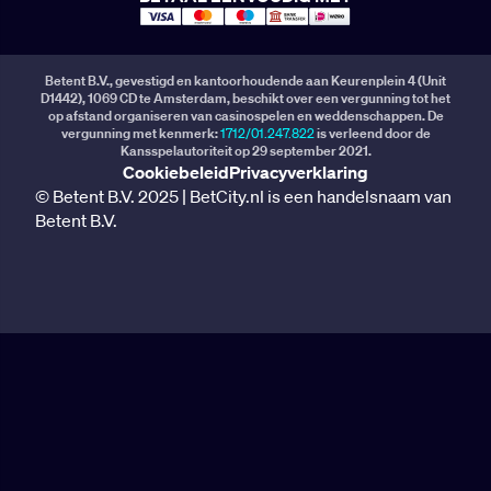
Betent B.V., gevestigd en kantoorhoudende aan Keurenplein 4 (Unit
D1442), 1069 CD te Amsterdam, beschikt over een vergunning tot het
op afstand organiseren van casinospelen en weddenschappen. De
vergunning met kenmerk:
1712/01.247.822
is verleend door de
Kansspelautoriteit op 29 september 2021.
Cookiebeleid
Privacyverklaring
© Betent B.V. 2025 | BetCity.nl is een handelsnaam van
Betent B.V.