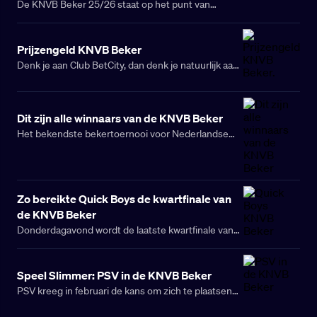
De KNVB Beker 25/26 staat op het punt van
beginnen voor de Nederlandse professionele clubs.
Diverse voetbalclubs uit de Eredivisie zijn in de
Prijzengeld KNVB Beker
eerste ronde echter vrijgesteld. Wanneer stromen
Denk je aan Club BetCity, dan denk je natuurlijk aan
de Eredivisieclubs de KNVB Beker in? Wij zochten
allerlei prijzengelden die te verdienen zijn. In dit
het voor jou uit.
artikel vind je het prijzengeld van de KNVB Beker,
en de favorieten in het seizoen 25/26 voor het te
Dit zijn alle winnaars van de KNVB Beker
winnen bedrag.
Het bekendste bekertoernooi voor Nederlandse
clubs is natuurlijk de KNVB Beker. Dit iconische
toernooi bestaat al sinds 1898 en geeft
voetbalclubs de kans op roem én een felbegeerd
Europees ticket.
Zo bereikte Quick Boys de kwartfinale van
de KNVB Beker
Donderdagavond wordt de laatste kwartfinale van
de KNVB Beker gespeeld. In het AFAS Stadion
neemt cupfighter AZ het op tegen de revelatie van
Speel Slimmer: PSV in de KNVB Beker
het toernooi: Quick Boys. De Katwijkse amateurclub
PSV kreeg in februari de kans om zich te plaatsen
heeft al meerdere stunts op zijn naam staan en
voor de KNVB Beker finale. Met een thuiswedstrijd
hoopt nu de halve finale te bereiken.