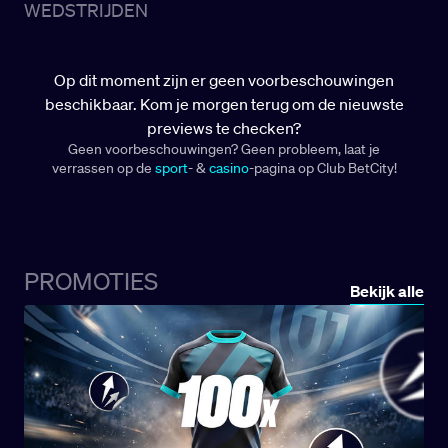
tegen Go Ahead Eagles leek de loting gunstig uit te
WEDSTRIJDEN
pakken. De Eindhovenaren begonnen als
torenhoge favoriet, maar het liep anders dan
verwacht. In de eerste helft sloeg de club uit
Op dit moment zijn er geen voorbeschouwingen
Deventer genadeloos toe met twee snelle goals.
beschikbaar. Kom je morgen terug om de nieuwste
PSV kon de achterstand niet meer goedmaken en
previews te checken?
verloor met 1-2. De droom van een 20e bekerfinale
Geen voorbeschouwingen? Geen probleem, laat je
spatte uiteen in het Philips Stadion.
verrassen op de
sport
- &
casino
-pagina op Club BetCity!
PROMOTIES
Bekijk alle