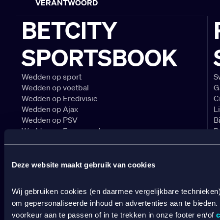
VERANTWOORD
BETCITY
SPORTSBOOK
Wedden op sport
S
Wedden op voetbal
G
Wedden op Eredivisie
C
Wedden op Ajax
L
Wedden op PSV
B
Wedden op Feyenoord
B
CASINO
Deze website maakt gebruik van cookies
Online casino
Online gokken
Wij gebruiken cookies (en daarmee vergelijkbare technieken
Live casino
om gepersonaliseerde inhoud en advertenties aan te bieden.
C
Live roulette
voorkeur aan te passen of in te trekken in onze footer en/of
c
C