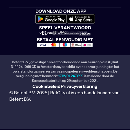
DOWNLOAD ONZE APP
SPEEL VERANTWOORD
BETAAL EENVOUDIG MET
Betent B.V., gevestigd en kantoorhoudende aan Keurenplein 4 (Unit
D1442), 1069 CD te Amsterdam, beschikt over een vergunning tot het
op afstand organiseren van casinospelen en weddenschappen. De
vergunning met kenmerk:
1712/01.247.822
is verleend door de
Kansspelautoriteit op 29 september 2021.
Cookiebeleid
Privacyverklaring
© Betent B.V. 2025 | BetCity.nl is een handelsnaam van
Betent B.V.