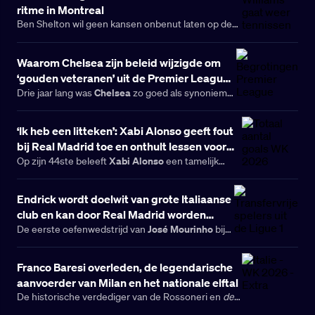
ritme in Montreal
Ben Shelton wil geen kansen onbenut laten op de
baan nu hij begint aan de verdediging van zijn titel
op de ATP Montreal Masters, met als doel om in
Waarom Chelsea zijn beleid wijzigde om
volle vliegwiel bij de US Open aan te komen.
‘gouden veteranen’ uit de Premier League
Chelsea
aan te trekken
Drie jaar lang was
zo goed als synoniem
transferfilosofie
met één specifieke
. Sinds de
komst van het door Todd Boehly en Clearlake
‘Ik heb een litteken’: Xabi Alonso geeft fout
Capital geleide consortium had de club Stamford
Bridge omgevormd tot een laboratorium voor
bij Real Madrid toe en onthult lessen voor
talent, met recordbedragen voor jonge spelers,
Xabi Alonso
het begin van zijn Chelsea-tijdperk
Op zijn 44ste beleeft
een tamelijk
lange contracten en voetballers die werden
ongebruikelijk moment in zijn voetbalcarrière.
gezien als onderdelen van een
Gewend om titels te verzamelen als speler en lof te
langetermijnproject.
Endrick wordt doelwit van grote Italiaanse
Bayer
oogsten voor het werk dat hij verrichtte bij
Leverkusen
Chelsea
, komt de Spanjaard naar
met
club en kan door Real Madrid worden
een recente ervaring die afwijkt van het
José Mourinho
verkocht
De eerste oefenwedstrijd van
bij
succesverhaal en die zijn loopbaan heeft getekend:
Real Madrid
zijn terugkeer naar
eindigde in een
korte en teleurstellende periode bij Real
de
Fiorentina
gelijkspel tegen
. Nog zonder de
Madrid
.
Franco Baresi overleden, de legendarische
Endrick
complete selectie kreeg
een zeldzame
maakte een goal
aanvoerder van Milan en het nationale elftal
kans als basisspeler,
en hoopt
hij de Portugese trainer te overtuigen dat hij in de
De historische verdediger van de Rossoneri en
de
plannen voor 2026/27 thuishoort. Tegelijkertijd
Azzurri
is overleden: Baresi werd vorig jaar