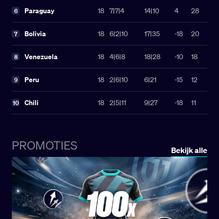
Paraguay
18
7
|
7
|
4
14|10
4
28
6
Bolivia
18
6
|
2
|
10
17|35
-18
20
7
Venezuela
18
4
|
6
|
8
18|28
-10
18
8
Peru
18
2
|
6
|
10
6|21
-15
12
9
Chili
18
2
|
5
|
11
9|27
-18
11
10
PROMOTIES
Bekijk alle