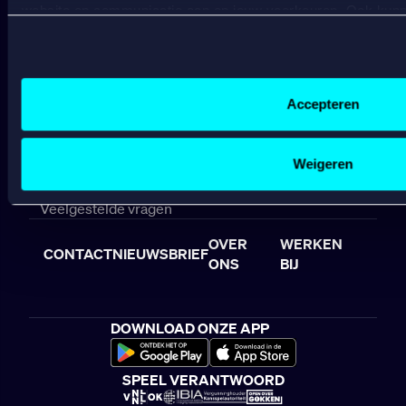
BETROUWBAAR
website en communicatie aan op jouw voorkeuren. Ook kunne
laten zien op basis van jouw recente internetgedrag. Specifi
SPELEN
de data voor de volgende doeleinden:
Advertentie- en contentmeting, inzichten in het publiek en
Gepersonaliseerde content;
Accepteren
Algemene voorwaarden
Gepersonaliseerde advertenties;
Sportsbook voorwaarden
Sociale media functionaliteit.
Bonusvoorwaarden
Lees hierover meer in ons
cookiebeleid
en
privacybeleid
.
Weigeren
Speel Verantwoord
Klachtenregeling
Veelgestelde vragen
OVER
WERKEN
CONTACT
NIEUWSBRIEF
ONS
BIJ
DOWNLOAD ONZE APP
SPEEL VERANTWOORD