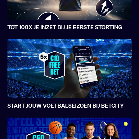
TOT 100X JE INZET BIJ JE EERSTE STORTING
START JOUW VOETBALSEIZOEN BIJ BETCITY