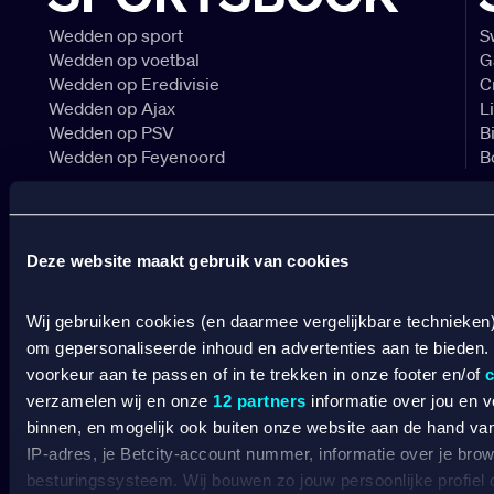
Wedden op sport
S
Wedden op voetbal
G
Wedden op Eredivisie
C
Wedden op Ajax
L
Wedden op PSV
B
Wedden op Feyenoord
B
CASINO
Deze website maakt gebruik van cookies
Online casino
Online gokken
Live casino
Wij gebruiken cookies (en daarmee vergelijkbare technieken
C
Live roulette
om gepersonaliseerde inhoud en advertenties aan te bieden.
C
Live blackjack
voorkeur aan te passen of in te trekken in onze footer en/of
c
C
Gokkasten
verzamelen wij en onze
12 partners
informatie over jou en 
V
B
binnen, en mogelijk ook buiten onze website aan de hand van 
A
IP-adres, je Betcity-account nummer, informatie over je brows
besturingssysteem. Wij bouwen zo jouw persoonlijke profiel