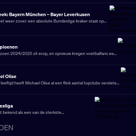
l Bayern München voor een duel met grote belangen.
eek: Bayern München – Bayer Leverkusen
et weer zover: een absolute Bundesliga-kraker staat op
yern München ontvangt aartsrivaal Bayer Leverkusen in
Twee topploegen, één strijd en spektakel gegarandeerd. Dit
iets onze ‘Wedstrijd van de Week’!
pioenen
izoen 2024/2025 zit erop, en opnieuw kregen voetbalfans een
el, verrassingen en strijd tot de laatste speeldag
teindelijk was het opnieuw
Bayern München
dat met
egeerde Meisterschale in de lucht tilde.
el Olise
eeftijd heeft Michael Olise al een flink aantal topclubs versleten,
, Arsenal en Manchester City. De Fransman beproeft
eluk in de Bundesliga, waar hij niet meer weg te denken is uit de
n München. Op Club BetCity ontdek je meer over het fenomeen
esliga
t bekend als een van de sterkste
ter wereld. Elk seizoen strijden diverse clubs
dstitel, met Bayern München, Bayer Leverkusen
DEN
nd als belangrijkste kanshebbers. De Bundesliga-