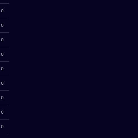
0
0
0
0
0
0
0
0
0