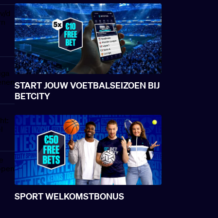
START JOUW VOETBALSEIZOEN BIJ
BETCITY
SPORT WELKOMSTBONUS