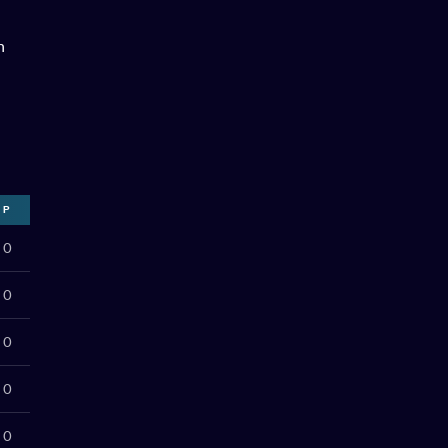
n
P
0
0
0
0
0